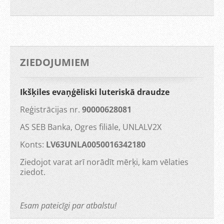
ZIEDOJUMIEM
Ikšķiles evaņģēliski luteriskā draudze
Reģistrācijas nr.
90000628081
AS SEB Banka, Ogres filiāle, UNLALV2X
Konts:
LV63UNLA0050016342180
Ziedojot varat arī norādīt mērķi, kam vēlaties
ziedot.
Esam pateicīgi par atbalstu!