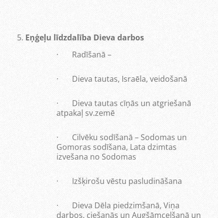
Eņģeļu līdzdalība Dieva darbos
· Radīšanā –
· Dieva tautas, Israēla, veidošanā
· Dieva tautas cīņās un atgriešanā
atpakaļ sv.zemē
· Cilvēku sodīšanā – Sodomas un
Gomoras sodīšana, Lata dzimtas
izvešana no Sodomas
· Izšķirošu vēstu pasludināšana
· Dieva Dēla piedzimšanā, Viņa
darbos, ciešanās un Augšāmcelšanā un