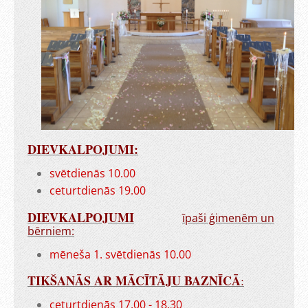
DIEVKALPOJUMI:
svētdienās 10.00
ceturtdienās 19.00
DIEVKALPOJUMI
īpaši ģimenēm un
bērniem:
mēneša 1. svētdienās 10.00
TIKŠANĀS AR MĀCĪTĀJU BAZNĪCĀ
:
ceturtdienās 17.00 - 18.30