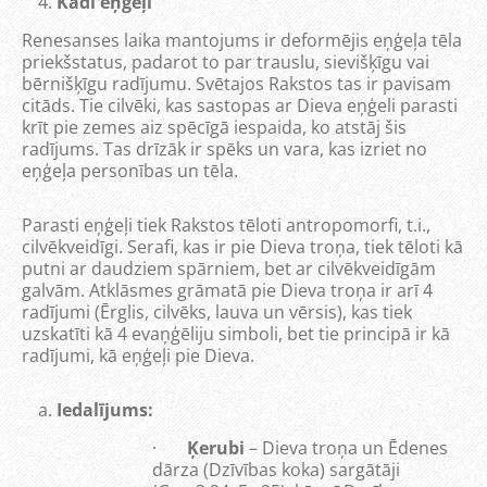
Kādi eņģeļi
Renesanses laika mantojums ir deformējis eņģeļa tēla
priekšstatus, padarot to par trauslu, sievišķīgu vai
bērnišķīgu radījumu. Svētajos Rakstos tas ir pavisam
citāds. Tie cilvēki, kas sastopas ar Dieva eņģeli parasti
krīt pie zemes aiz spēcīgā iespaida, ko atstāj šis
radījums. Tas drīzāk ir spēks un vara, kas izriet no
eņģeļa personības un tēla.
Parasti eņģeļi tiek Rakstos tēloti antropomorfi, t.i.,
cilvēkveidīgi. Serafi, kas ir pie Dieva troņa, tiek tēloti kā
putni ar daudziem spārniem, bet ar cilvēkveidīgām
galvām. Atklāsmes grāmatā pie Dieva troņa ir arī 4
radījumi (Ērglis, cilvēks, lauva un vērsis), kas tiek
uzskatīti kā 4 evaņģēliju simboli, bet tie principā ir kā
radījumi, kā eņģeļi pie Dieva.
Iedalījums:
·
Ķerubi
– Dieva troņa un Ēdenes
dārza (Dzīvības koka) sargātāji