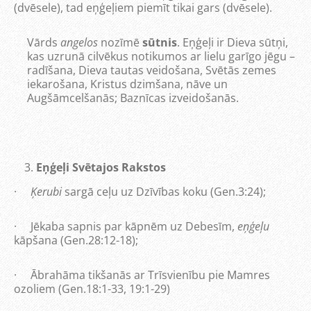
(dvēsele), tad eņģeļiem piemīt tikai gars (dvēsele).
Vārds
angelos
nozīmē
sūtnis
. Eņģeļi ir Dieva sūtņi,
kas uzrunā cilvēkus notikumos ar lielu garīgo jēgu –
radīšana, Dieva tautas veidošana, Svētās zemes
iekarošana, Kristus dzimšana, nāve un
Augšāmcelšanās; Baznīcas izveidošanās.
Eņģeļi Svētajos Rakstos
·
Ķerubi
sargā ceļu uz Dzīvības koku (Gen.3:24);
· Jēkaba sapnis par kāpnēm uz Debesīm,
eņģeļu
kāpšana (Gen.28:12-18);
· Ābrahāma tikšanās ar Trīsvienību pie Mamres
ozoliem (Gen.18:1-33, 19:1-29)