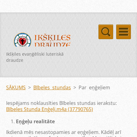
Ikšķiles evaņģēliski luteriskā
draudze
SĀKUMS
>
Bībeles stundas
>
Par eņģeļiem
Iespējams noklausīties Bībeles stundas ierakstu:
Bībeles Stunda Enģeļi.m4a (37790765)
Eņģeļu realitāte
Ikdienā mēs nesastopamies ar eņģeļiem. Kādēļ arī