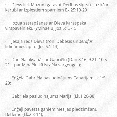
· Dievs liek Mozum gatavot Derības šķirstu, uz kā ir
ķerubi ar izplestiem spārniem Ex.25:19-20
· Jozua sastapšanās ar Dieva karaspēka
virspavēlnieku (?Mihaēlu) Joz.5:13-15;
· Jesaja redz Dieva troni Debesīs un
serafus
lidināmies ap to (Jes.6:1-13)
· Daniēla tikšanās ar Gabriēlu (Dan.8:16, 9:21, 10:5-
21 – par Mihaēlu kā Israēla sargeņģeli);
· Eņģeļa Gabriēla pasludinājums Caharijam Lk.1:5-
20;
· Gabriēla pasludinājums Marijai (Lk.1:26-38);
· Eņģeļi pavēsta ganiem Mesijas piedzimšanu
Betlēmē (Lk.2:8-14);