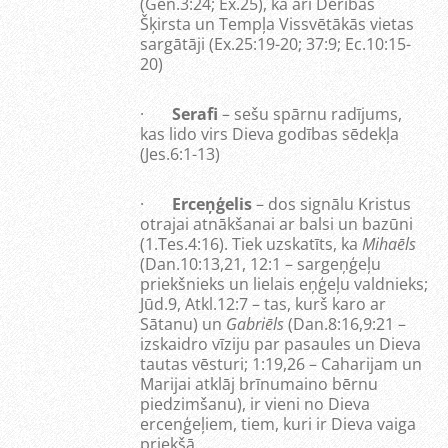
(Gen.3:24; Ex.25), kā arī Derības
Šķirsta un Tempļa Vissvētākās vietas
sargātāji (Ex.25:19-20; 37:9; Ec.10:15-
20)
·
Serafi
– sešu spārnu radījums,
kas lido virs Dieva godības sēdekļa
(Jes.6:1-13)
·
Erceņģelis
– dos signālu Kristus
otrajai atnākšanai ar balsi un bazūni
(1.Tes.4:16). Tiek uzskatīts, ka
Mihaēls
(Dan.10:13,21, 12:1 – sargeņģeļu
priekšnieks un lielais eņģeļu valdnieks;
Jūd.9, Atkl.12:7 – tas, kurš karo ar
Sātanu) un
Gabriēls
(Dan.8:16,9:21 –
izskaidro vīziju par pasaules un Dieva
tautas vēsturi; 1:19,26 – Caharijam un
Marijai atklāj brīnumaino bērnu
piedzimšanu), ir vieni no Dieva
ercenģeļiem, tiem, kuri ir Dieva vaiga
priekšā.