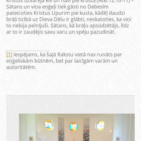
Kristus uzvarēja elli un nāvi pie krusta (Atkl.12:10-11) –
Sātans un viņa eņģeļi tiek gāsti no Debesīm
pateicoties Kristus Upurim pie kusta, kādēļ daudzi
brāļi ticībā uz Dieva Dēlu ir glābti, neskatoties, ka viņi
to nebija pelnījuši. Sātans, kā brāļu apsūdzētājs, līdz
ar to ir zaudējis savu varu un spēju pazudināt.
[1]
Iespējams, ka šajā Rakstu vietā nav runāts par
eņģeliskām būtnēm, bet par laicīgām varām un
autoritātēm.