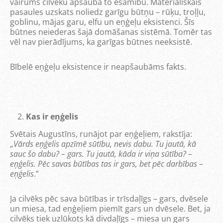
vairums cilvēku apšauba to esamību. Materiāliskais
pasaules uzskats noliedz garīgu būtņu – rūķu, troļļu,
goblinu, mājas garu, elfu un eņģeļu eksistenci. Šīs
būtnes neiederas šajā domāšanas sistēmā. Tomēr tas
vēl nav pierādījums, ka garīgas būtnes neeksistē.
Bībelē eņģeļu eksistence ir neapšaubāms fakts.
Kas ir eņģelis
Svētais Augustīns, runājot par eņģeļiem, rakstīja:
„
Vārds eņģelis apzīmē sūtību, nevis dabu. Tu jautā, kā
sauc šo dabu? – gars. Tu jautā, kāda ir viņa sūtība? –
eņģelis. Pēc savas būtības tas ir gars, bet pēc darbības –
eņģelis
.”
Ja cilvēks pēc sava būtības ir trīsdaļīgs – gars, dvēsele
un miesa, tad eņģeļiem piemīt gars un dvēsele. Bet, ja
cilvēks tiek uzlūkots kā divdaļīgs – miesa un gars