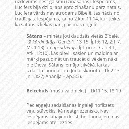
uzdevums nest gaismu (zināšanas). Iespējams,
Lucifers bija dziļo, apslēpto zināšanu pārzinātājs.
Lucifera vārds nav atrodams Bībelē, tas nācis no
tradīcijas. Iespējams, ka no 2.kor.11:14, kur teikts,
ka sātans izliekas par „gaismas eņģeli”.
Sātans
– minēts ļoti daudzās vietās Bībelē,
kā
kārdinātājs
(Gen.3:1, 13-15, Īj.1:6-12, 2:1-7,
Mk.1:13) un
apsūdzētājs
(Īj.1 un 2., Cah.3:1,
Atkl.12:10), kas pieviļ, sasien un maldina ar
mērķi pazudināt un traucēt cilvēkiem nākt
pie Dieva. Sātans iemājo cilvēkā, lai tas
izdarītu ļaundarību (Jūdā Iskariotā – Lk.22:3,
Jņ.13:27; Ananijā – Ap.5:3).
Belcebuls
(mušu valdnieks) – Lk11:15, 18-19
Pēc eņģeļu sadalīšanās ir galēji nofiksēts
viņu stāvoklis, kā neatgriezenisks. Nav
iespējams labajiem krist, bet ļaunajiem nav
iespējams atgriezties.