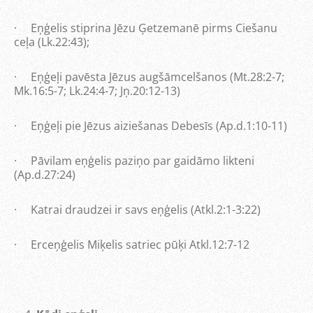
· Eņģelis stiprina Jēzu Ģetzemanē pirms Ciešanu
ceļa (Lk.22:43);
· Eņģeļi pavēsta Jēzus augšāmcelšanos (Mt.28:2-7;
Mk.16:5-7; Lk.24:4-7; Jņ.20:12-13)
· Eņģeļi pie Jēzus aiziešanas Debesīs (Ap.d.1:10-11)
· Pāvilam eņģelis paziņo par gaidāmo likteni
(Ap.d.27:24)
· Katrai draudzei ir savs eņģelis (Atkl.2:1-3:22)
· Erceņģelis Miķelis satriec pūķi Atkl.12:7-12