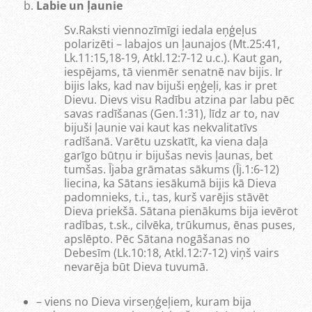
Labie un ļaunie
Sv.Raksti viennozīmīgi iedala eņģeļus
polarizēti – labajos un ļaunajos (Mt.25:41,
Lk.11:15,18-19, Atkl.12:7-12 u.c.). Kaut gan,
iespējams, tā vienmēr senatnē nav bijis. Ir
bijis laks, kad nav bijuši eņģeļi, kas ir pret
Dievu. Dievs visu Radību atzina par labu pēc
savas radīšanas (Gen.1:31), līdz ar to, nav
bijuši ļaunie vai kaut kas nekvalitatīvs
radīšanā. Varētu uzskatīt, ka viena daļa
garīgo būtņu ir bijušas nevis ļaunas, bet
tumšas. Ījaba grāmatas sākums (Īj.1:6-12)
liecina, ka Sātans iesākumā bijis kā Dieva
padomnieks, t.i., tas, kurš varējis stāvēt
Dieva priekšā. Sātana pienākums bija ievērot
radības, t.sk., cilvēka, trūkumus, ēnas puses,
apslēpto. Pēc Sātana nogāšanas no
Debesīm (Lk.10:18, Atkl.12:7-12) viņš vairs
nevarēja būt Dieva tuvumā.
– viens no Dieva virseņģeļiem, kuram bija