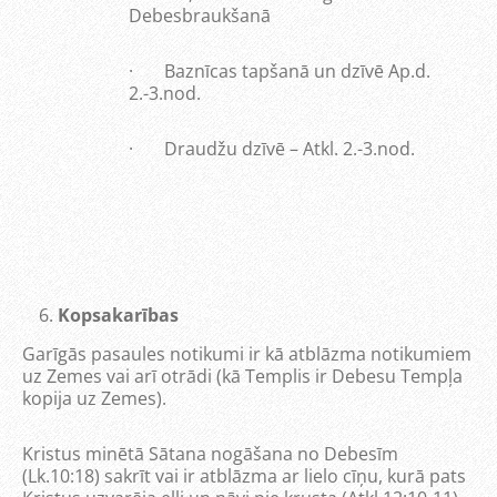
Debesbraukšanā
· Baznīcas tapšanā un dzīvē Ap.d.
2.-3.nod.
· Draudžu dzīvē – Atkl. 2.-3.nod.
Kopsakarības
Garīgās pasaules notikumi ir kā atblāzma notikumiem
uz Zemes vai arī otrādi (kā Templis ir Debesu Tempļa
kopija uz Zemes).
Kristus minētā Sātana nogāšana no Debesīm
(Lk.10:18) sakrīt vai ir atblāzma ar lielo cīņu, kurā pats