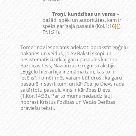
·
Troņi, kundzības un varas
–
dažādi spēki un autoritātes, kam ir
spēks garīgajā pasaulē (Kol.1:16
[1]
,
Ef.1:21).
Tomēr nav iespējams adekvāti aprakstīt eņģeļu
pakāpes un veidus, jo Sv.Raksti skopi un
nesistemātiski atklāj garu pasaules kārtību.
Baznīcas tēvs, Nazianzas Gregors rakstījis:
„Eņģeļu hierarhija ir zināma tam, kas to ir
iecēlis”. Tomēr mēs varam būt droši, ka garu
pasaulē ir savi likumi un kārtība, jo Dievs rada
sakārtotu pasauli, Viņš ir kārtības Dievs
(1.Kor.14:33). Par to mums nedaudz ļauj
noprast Kristus līdzības un Vecās Derības
praviešu teksti.