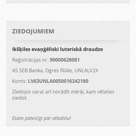
ZIEDOJUMIEM
Ikšķiles evaņģēliski luteriskā draudze
Reģistrācijas nr.
90000628081
AS SEB Banka, Ogres filiāle, UNLALV2X
Konts:
LV63UNLA0050016342180
Ziedojot varat arī norādīt mērķi, kam vēlaties
ziedot.
Esam pateicīgi par atbalstu!