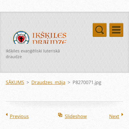
Ikšķiles evaņģēliski luteriskā
draudze
SĀKUMS
>
Draudzes māja
>
P8270071.jpg
Previous
Slideshow
Next