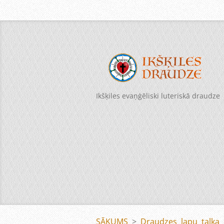
Ikšķiles evaņģēliski luteriskā draudze
SĀKUMS
>
Draudzes lapu talka