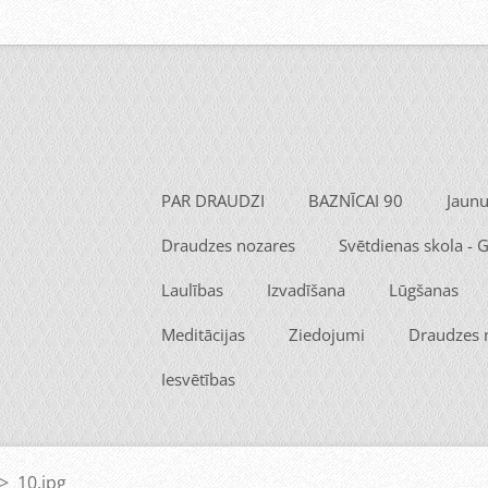
PAR DRAUDZI
BAZNĪCAI 90
Jaun
Draudzes nozares
Svētdienas skola -
Laulības
Izvadīšana
Lūgšanas
Meditācijas
Ziedojumi
Draudzes
Iesvētības
>
10.jpg