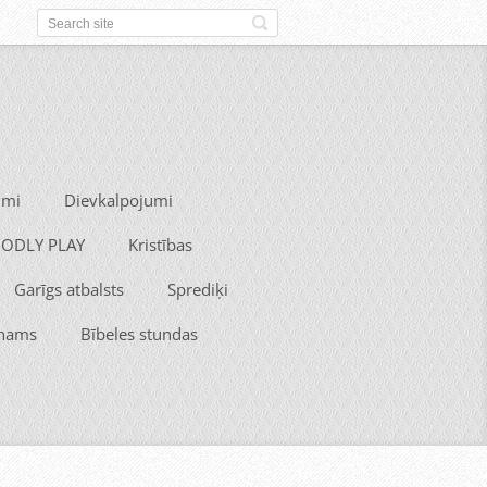
umi
Dievkalpojumi
 GODLY PLAY
Kristības
Garīgs atbalsts
Sprediķi
 nams
Bībeles stundas