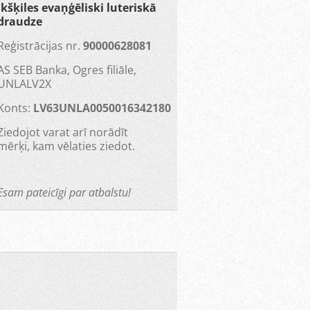
Ikšķiles evaņģēliski luteriskā
draudze
Reģistrācijas nr.
90000628081
AS SEB Banka, Ogres filiāle,
UNLALV2X
Konts:
LV63UNLA0050016342180
Ziedojot varat arī norādīt
mērķi, kam vēlaties ziedot.
Esam pateicīgi par atbalstu!