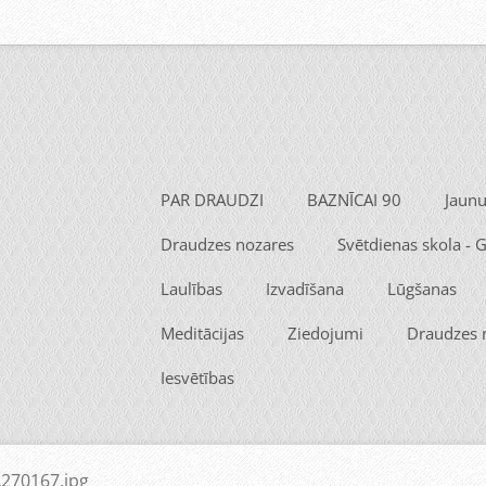
PAR DRAUDZI
BAZNĪCAI 90
Jaun
Draudzes nozares
Svētdienas skola -
Laulības
Izvadīšana
Lūgšanas
Meditācijas
Ziedojumi
Draudzes
Iesvētības
270167.jpg