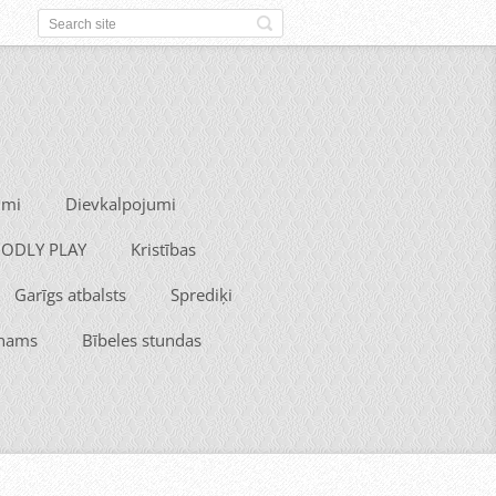
umi
Dievkalpojumi
 GODLY PLAY
Kristības
Garīgs atbalsts
Sprediķi
 nams
Bībeles stundas