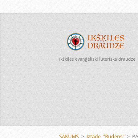
Ikšķiles evaņģēliski luteriskā draudze
SĀKUMS
>
Iztāde "Rudens"
>
PA