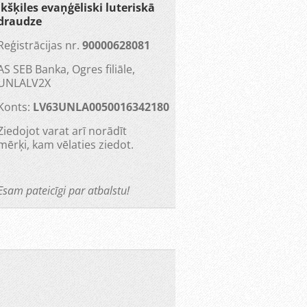
Ikšķiles evaņģēliski luteriskā
draudze
Reģistrācijas nr.
90000628081
AS SEB Banka, Ogres filiāle,
UNLALV2X
Konts:
LV63UNLA0050016342180
Ziedojot varat arī norādīt
mērķi, kam vēlaties ziedot.
Esam pateicīgi par atbalstu!