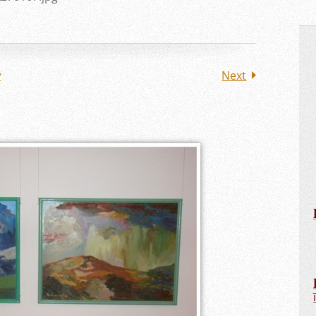
w
Next