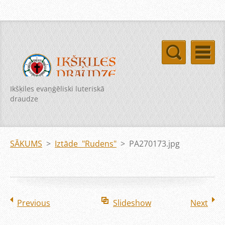
Ikšķiles evaņģēliski luteriskā
draudze
SĀKUMS
>
Iztāde "Rudens"
>
PA270173.jpg
Previous
Slideshow
Next