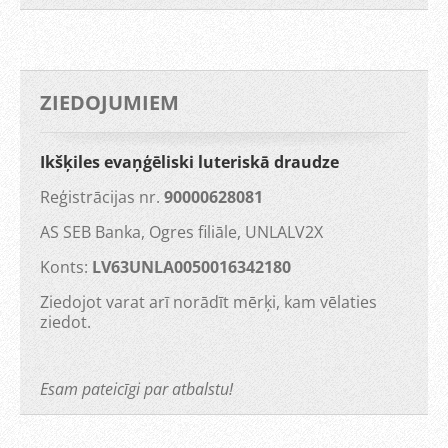
ZIEDOJUMIEM
Ikšķiles evaņģēliski luteriskā draudze
Reģistrācijas nr.
90000628081
AS SEB Banka, Ogres filiāle, UNLALV2X
Konts:
LV63UNLA0050016342180
Ziedojot varat arī norādīt mērķi, kam vēlaties
ziedot.
Esam pateicīgi par atbalstu!