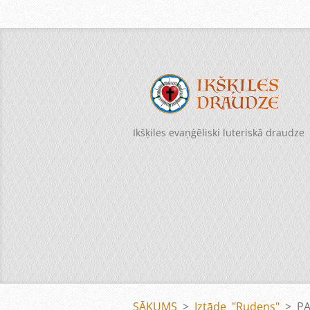
Ikšķiles evaņģēliski luteriskā draudze
SĀKUMS
>
Iztāde "Rudens"
>
PA