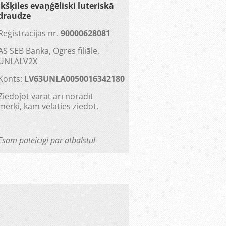
Ikšķiles evaņģēliski luteriskā
draudze
Reģistrācijas nr.
90000628081
AS SEB Banka, Ogres filiāle,
UNLALV2X
Konts:
LV63UNLA0050016342180
Ziedojot varat arī norādīt
mērķi, kam vēlaties ziedot.
Esam pateicīgi par atbalstu!