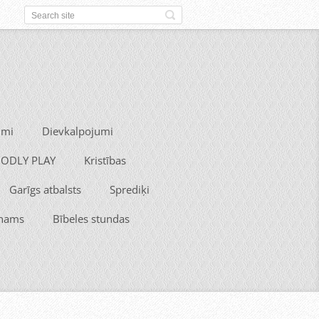
umi
Dievkalpojumi
 GODLY PLAY
Kristības
Garīgs atbalsts
Sprediķi
 nams
Bībeles stundas