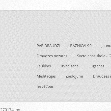
PAR DRAUDZI
BAZNĪCAI 90
Jaun
Draudzes nozares
Svētdienas skola -
Laulības
Izvadīšana
Lūgšanas
Meditācijas
Ziedojumi
Draudzes
Iesvētības
270174.jpg