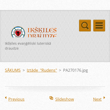
Ikšķiles evaņģēliski luteriskā
draudze
SĀKUMS
>
Iztāde "Rudens"
>
PA270176.jpg
Previous
Slideshow
Next