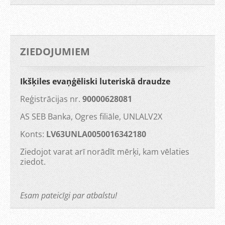
ZIEDOJUMIEM
Ikšķiles evaņģēliski luteriskā draudze
Reģistrācijas nr.
90000628081
AS SEB Banka, Ogres filiāle, UNLALV2X
Konts:
LV63UNLA0050016342180
Ziedojot varat arī norādīt mērķi, kam vēlaties
ziedot.
Esam pateicīgi par atbalstu!