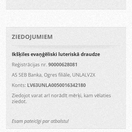
ZIEDOJUMIEM
Ikšķiles evaņģēliski luteriskā draudze
Reģistrācijas nr.
90000628081
AS SEB Banka, Ogres filiāle, UNLALV2X
Konts:
LV63UNLA0050016342180
Ziedojot varat arī norādīt mērķi, kam vēlaties
ziedot.
Esam pateicīgi par atbalstu!