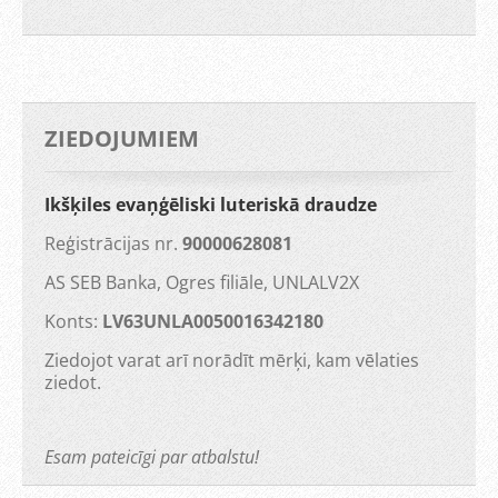
ZIEDOJUMIEM
Ikšķiles evaņģēliski luteriskā draudze
Reģistrācijas nr.
90000628081
AS SEB Banka, Ogres filiāle, UNLALV2X
Konts:
LV63UNLA0050016342180
Ziedojot varat arī norādīt mērķi, kam vēlaties
ziedot.
Esam pateicīgi par atbalstu!