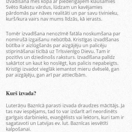
Izvadīšanā mēs kopā ar piederīgajiem klausāmies
Svēto Rakstu vārdus, lūdzam un kavējamies
pārdomās par nāves realitāti un par savu tivinieku,
kurš/kura vairs nav mums līdzās, kā ierasts.
Tomēr izvadīšana nenozīmē fatāla noskumšana par
nomirušā izgaišanu nebūtībā. Kristīgas izvadīšanas
būtība ir aizlūgšanās par aizgājēju un palicēju
stiprināšanai ticībā uz Trīsvienīgo Dievu. Tam ir
pozitīvs un dziedinošs raksturs. Izvadīšana palīdz
sakārtot un kaut ko noslēgt, kas palicis nepabeigts.
Kristīgi izvadot vieglāk iemantot mieru dvēselē, gan
par aizgājēju, gan arī par attiecībām.
Kurš izvada?
Luterāņu Baznīcā parasti izvada draudzes mācītājs. Ja
tas nav iespējams, tad to var izdarīt arī neordinēts
garīgais darbinieks, evaņģēlists vai lektors, kuri tam ir
sagatavoti un Latvijas ev. lut. Baznīcas iesvētīti
kalpošanai.