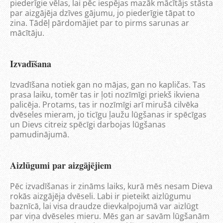
piederīgie vēlas, lai pēc iespējas mazāk mācītājs stāsta
par aizgājēja dzīves gājumu, jo piederīgie tāpat to
zina. Tādēļ pārdomājiet par to pirms sarunas ar
mācītāju.
Izvadīšana
Izvadīšana notiek gan no mājas, gan no kapličas. Tas
prasa laiku, tomēr tas ir ļoti nozīmīgi priekš ikviena
palicēja. Protams, tas ir nozīmīgi arī mirušā cilvēka
dvēseles mieram, jo ticīgu ļaužu lūgšanas ir spēcīgas
un Dievs citreiz spēcīgi darbojas lūgšanas
pamudinājumā.
Aizlūgumi par aizgājējiem
Pēc izvadīšanas ir zināms laiks, kurā mēs nesam Dieva
rokās aizgājēja dvēseli. Labi ir pieteikt aizlūgumu
baznīcā, lai visa draudze dievkalpojumā var aizlūgt
par viņa dvēseles mieru. Mēs gan ar savām lūgšanām