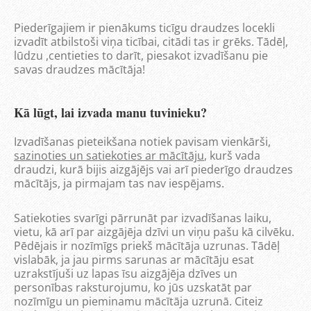
Piederīgajiem ir pienākums ticīgu draudzes locekli
izvadīt atbilstoši viņa ticībai, citādi tas ir grēks. Tādēļ,
lūdzu ,centieties to darīt, piesakot izvadīšanu pie
savas draudzes mācītāja!
Kā lūgt, lai izvada manu tuvinieku?
Izvadīšanas pieteikšana notiek pavisam vienkārši,
sazinoties un satiekoties ar mācītāju
, kurš vada
draudzi, kurā bijis aizgājējs vai arī piederīgo draudzes
mācītājs, ja pirmajam tas nav iespējams.
Satiekoties svarīgi pārrunāt par izvadīšanas laiku,
vietu, kā arī par aizgājēja dzīvi un viņu pašu kā cilvēku.
Pēdējais ir nozīmīgs priekš mācītāja uzrunas. Tādēļ
vislabāk, ja jau pirms sarunas ar mācītāju esat
uzrakstījuši uz lapas īsu aizgājēja dzīves un
personības raksturojumu, ko jūs uzskatāt par
nozīmīgu un pieminamu mācītāja uzrunā. Citeiz