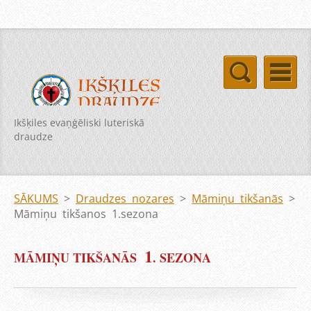
Ikšķiles evaņģēliski luteriskā
draudze
SĀKUMS
>
Draudzes nozares
>
Māmiņu tikšanās
>
Māmiņu tikšanos 1.sezona
1
MĀMIŅU TIKŠANĀS
. SEZONA