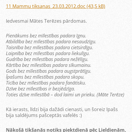
11 Mammu tiksanas_23.03.2012.doc (43,5 kB)
Iedvesmai Mātes Terēzes pārdomas.
Pienākums bez mīlestības padara īgnu.
Atbildība bez mīlestības padara nesaudzīgu.
Taisnība bez mīlestības padara cietsirdīgu.
Laipnība bez mīlestības padara liekulīgu.
Gudrība bez mīlestības padara nežēlīgu.
Kārtība bez mīlestības padara sīkumainu.
Gods bez mīlestības padara augstprātīgu.
Īpašums bez mīlestības padara skopu.
Ticība bez mīlestības padara fanātisku.
Dzīve bez mīlestības ir bezjēdzīga.
Toties dzīve mīlestībā – dod laimi un prieku. (Māte Terēze)
Kā ierasts, līdzi bija dažādi cienasti, un šoreiz īpašs
bija saldējums pašceptās vafelēs :)
Nākošā tikšanās notiks piektdienā pēc Lieldienām,