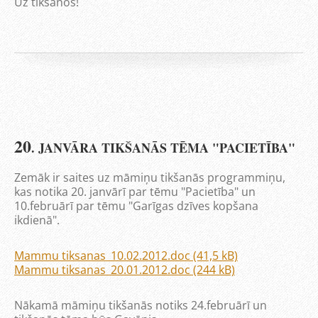
Uz tikšanos!
20
. JANVĀRA TIKŠANĀS TĒMA "PACIETĪBA"
Zemāk ir saites uz māmiņu tikšanās programmiņu,
kas notika 20. janvārī par tēmu "Pacietība" un
10.februārī par tēmu "Garīgas dzīves kopšana
ikdienā".
Mammu tiksanas_10.02.2012.doc (41,5 kB)
Mammu tiksanas_20.01.2012.doc (244 kB)
Nākamā māmiņu tikšanās notiks 24.februārī un