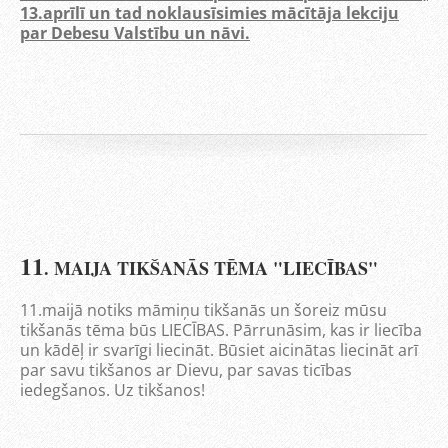
13.aprīlī un tad noklausīsimies mācītāja lekciju
par Debesu Valstību un nāvi.
11
. MAIJA TIKŠANĀS TĒMA "LIECĪBAS"
11.maijā notiks māmiņu tikšanās un šoreiz mūsu
tikšanās tēma būs LIECĪBAS. Pārrunāsim, kas ir liecība
un kādēļ ir svarīgi liecināt. Būsiet aicinātas liecināt arī
par savu tikšanos ar Dievu, par savas ticības
iedegšanos. Uz tikšanos!