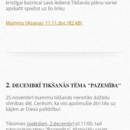
kristīgai baznīcai savā ikdienā.Tikšanās plānu variet
apskatīt spiežot uz šo linku
Mammu tiksanas_11.11.doc (82 kB)
2
. DECEMBRĪ TIKŠANĀS TĒMA "PAZEMĪBA"
25.novembrī mammu tikšanās nenotiks dažādu
slimības dēļ. Cerēsim, ka visi apslimušie ātri tiks uz
kājām ar Dieva palīdzību!
Tiksimies
piektdien, 2.decembrī
pl.11:00, tad
pārrunāsim tēmu "Pazemība". Materiālu variet