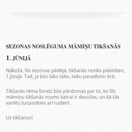
SEZONAS NOSLĒGUMA MĀMIŅU TIKŠANĀS
1
. JŪNIJĀ
Nākošā, šīs sezonas pēdējā, tikšanās notiks piektdien,
1.jūnijā. Tad, ja būs labs laiks, laiku pavadīsim ārā.
Tikšanās tēma šoreiz būs pārdomas par to, ko šīs
māmiņu tikšanās mums katrai ir devušas, un kā tās
varētu turpināties arī rudenī.
Uz tikšanos!