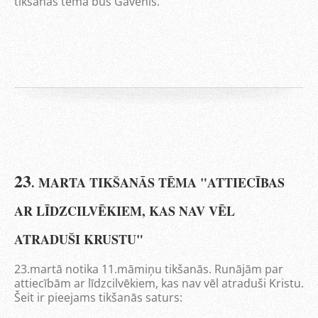
tikšanās tēma būs Gavēnis.
23
. MARTA TIKŠANĀS TĒMA "ATTIECĪBAS
AR LĪDZCILVĒKIEM, KAS NAV VĒL
ATRADUŠI KRUSTU"
23.martā notika 11.māmiņu tikšanās. Runājām par
attiecībām ar līdzcilvēkiem, kas nav vēl atraduši Kristu.
Šeit ir pieejams tikšanās saturs: