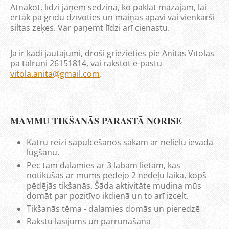
Atnākot, līdzi jāņem sedziņa, ko paklāt mazajam, lai
ērtāk pa grīdu dzīvoties un maiņas apavi vai vienkārši
siltas zeķes. Var paņemt līdzi arī cienastu.
Ja ir kādi jautājumi, droši griezieties pie Anitas Vītolas
pa tālruni 26151814, vai rakstot e-pastu
vitola.anita@gmail.com
.
MAMMU TIKŠANĀS PARASTĀ NORISE
Katru reizi sapulcēšanos sākam ar nelielu ievada
lūgšanu.
Pēc tam dalamies ar 3 labām lietām, kas
notikušas ar mums pēdējo 2 nedēļu laikā, kopš
pēdējās tikšanās. Šāda aktivitāte mudina mūs
domāt par pozitīvo ikdienā un to arī izcelt.
Tikšanās tēma - dalamies domās un pieredzē
Rakstu lasījums un pārrunāšana