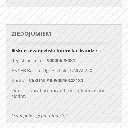
ZIEDOJUMIEM
Ikšķiles evaņģēliski luteriskā draudze
Reģistrācijas nr.
90000628081
AS SEB Banka, Ogres filiāle, UNLALV2X
Konts:
LV63UNLA0050016342180
Ziedojot varat arī norādīt mērķi, kam vēlaties
ziedot.
Esam pateicīgi par atbalstu!