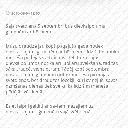
2010-09-04 12:03
Šajā svētdienā 5.septembrī būs dievkalpojums
ģimenēm ar bērniem
Mūsu draudzē jau kopš pagājušā gada notiek
dievkalpojumi ģimenēm ar bērniem. Līdz ši tie notika
mēneša pēdējās svētdienās. Bet, tā kā šajos
dievkalpojumos notika arī jubilāru sveikšana, tad tas
sāka traucēt viens otram. Tādēļ kopš septembra
dievkalpojumiģimenēm notiek mēneša pirmajās
svētdienās, bet draudzes locekļi, kuri svinējuši savas
dzmšanas dienas tiek sveikti kā līdz šim mēneša
pēdējā svētdienā.
Esiet laipni gaidīti ar saviem mazajiem uz
dievkalpojumu ģimenēm šajā svētdienā!