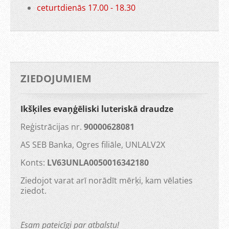
ceturtdienās 17.00 - 18.30
ZIEDOJUMIEM
Ikšķiles evaņģēliski luteriskā draudze
Reģistrācijas nr.
90000628081
AS SEB Banka, Ogres filiāle, UNLALV2X
Konts:
LV63UNLA0050016342180
Ziedojot varat arī norādīt mērķi, kam vēlaties
ziedot.
Esam pateicīgi par atbalstu!