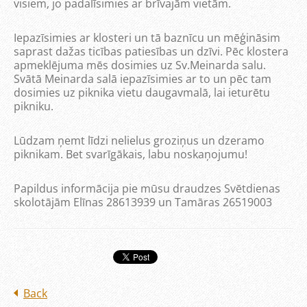
visiem, jo padalīsimies ar brīvajām vietām.
Iepazīsimies ar klosteri un tā baznīcu un mēģināsim
saprast dažas ticības patiesības un dzīvi. Pēc klostera
apmeklējuma mēs dosimies uz Sv.Meinarda salu.
Svātā Meinarda salā iepazīsimies ar to un pēc tam
dosimies uz piknika vietu daugavmalā, lai ieturētu
pikniku.
Lūdzam ņemt līdzi nelielus groziņus un dzeramo
piknikam. Bet svarīgākais, labu noskaņojumu!
Papildus informācija pie mūsu draudzes Svētdienas
skolotājām Elīnas 28613939 un Tamāras 26519003
Back