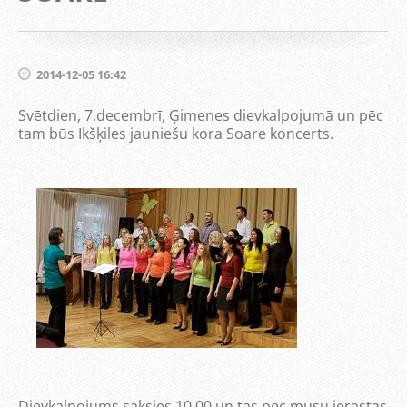
2014-12-05 16:42
Svētdien, 7.decembrī, Ģimenes dievkalpojumā un pēc
tam būs Ikšķiles jauniešu kora Soare koncerts.
Dievkalpojums sāksies 10.00 un tas pēc mūsu ierastās