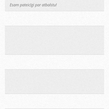
Esam pateicīgi par atbalstu!