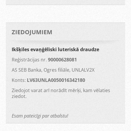
ZIEDOJUMIEM
Ikšķiles evaņģēliski luteriskā draudze
Reģistrācijas nr.
90000628081
AS SEB Banka, Ogres filiāle, UNLALV2X
Konts:
LV63UNLA0050016342180
Ziedojot varat arī norādīt mērķi, kam vēlaties
ziedot.
Esam pateicīgi par atbalstu!