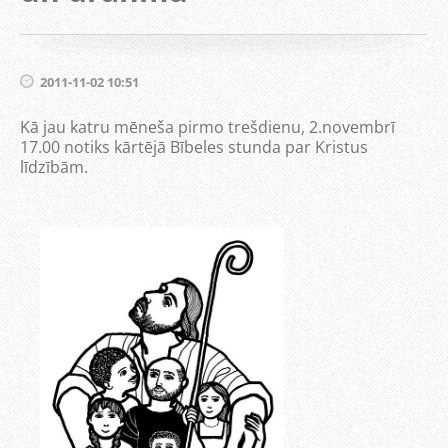
2011-11-02 10:51
Kā jau katru mēneša pirmo trešdienu, 2.novembrī
17.00 notiks kārtējā Bībeles stunda par Kristus
līdzībām.