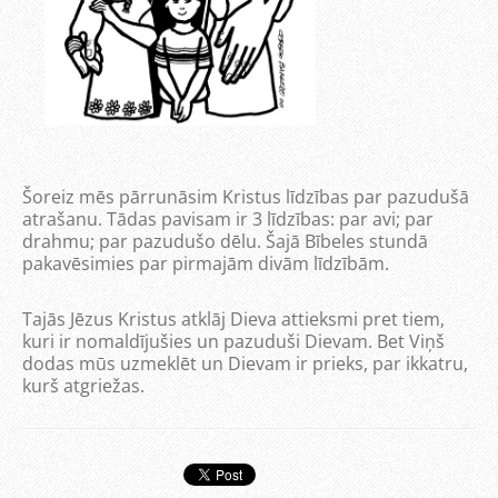
Šoreiz mēs pārrunāsim Kristus līdzības par pazudušā
atrašanu. Tādas pavisam ir 3 līdzības: par avi; par
drahmu; par pazudušo dēlu. Šajā Bībeles stundā
pakavēsimies par pirmajām divām līdzībām.
Tajās Jēzus Kristus atklāj Dieva attieksmi pret tiem,
kuri ir nomaldījušies un pazuduši Dievam. Bet Viņš
dodas mūs uzmeklēt un Dievam ir prieks, par ikkatru,
kurš atgriežas.