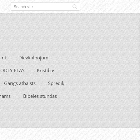
umi
Dievkalpojumi
 GODLY PLAY
Kristības
Garīgs atbalsts
Sprediķi
 nams
Bībeles stundas