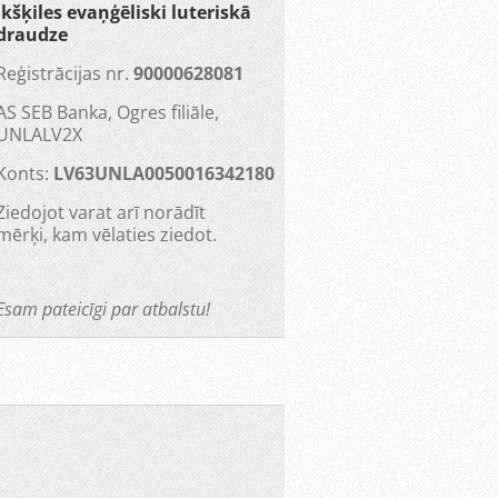
Ikšķiles evaņģēliski luteriskā
draudze
Reģistrācijas nr.
90000628081
AS SEB Banka, Ogres filiāle,
UNLALV2X
Konts:
LV63UNLA0050016342180
Ziedojot varat arī norādīt
mērķi, kam vēlaties ziedot.
Esam pateicīgi par atbalstu!