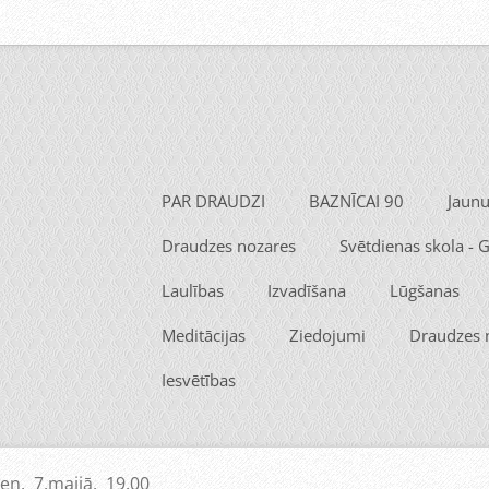
PAR DRAUDZI
BAZNĪCAI 90
Jaun
Draudzes nozares
Svētdienas skola -
Laulības
Izvadīšana
Lūgšanas
Meditācijas
Ziedojumi
Draudzes
Iesvētības
en, 7.maijā, 19.00