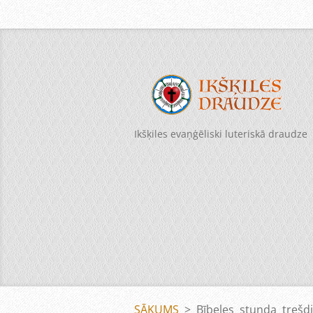
Ikšķiles evaņģēliski luteriskā draudze
SĀKUMS
>
Bībeles stunda trešdi