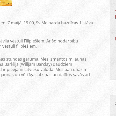
en, 7.maijā, 19.00, Sv.Meinarda baznīcas 1.stāva
vila vēstuli Filipiešiem. Ar šo nodarbību
 vēstuli filipiešiem.
enas stundas garumā. Mēs izmantosim Jaunās
a Bārklija (Willjam Barclay) daudziem
 ir pieejami latviešu valodā. Mēs pārrunāsim
 jaunas un vērtīgas atziņas un dalītos savās arī