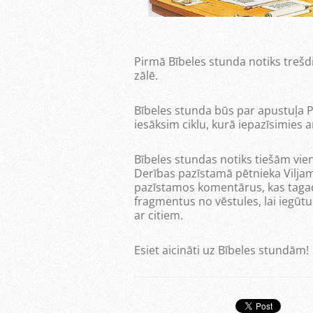
Pirmā Bībeles stunda notiks trešdi
zālē.
Bībeles stunda būs par apustuļa Pā
iesāksim ciklu, kurā iepazīsimies ar
Bībeles stundas notiks tiešām vi
Derības pazīstamā pētnieka Viljam
pazīstamos komentārus, kas tagad
fragmentus no vēstules, lai iegūtu
ar citiem.
Esiet aicināti uz Bībeles stundām!