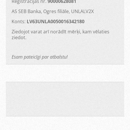
Reģistrācijas nr.
90000628081
AS SEB Banka, Ogres filiāle, UNLALV2X
Konts:
LV63UNLA0050016342180
Ziedojot varat arī norādīt mērķi, kam vēlaties
ziedot.
Esam pateicīgi par atbalstu!