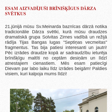
ESAM AIZVADĪJUŠI BRĪNIŠĶĪGUS DĀRZA
SVĒTKUS
21.jūnijā mūsu Sv.Meinarda baznīcas dārzā notika
tradicionālie Dārza svētki, kurā mūsu draudzes
dramatiskā grupa Solvitas Zirnes vadībā un režijā
rādīja Tijas Bangas lugas "Septiņas vecmeitas"
fragmentus. Tas bija patiesi interesanti un jautri!
Pēc izrādes draudze kopā ar sadraudzību ieturēja
brīnišķīgu maltīti no ceptām desiņām un līdzī
atnestajiem cienastiem. Mēs esam patiecīgi
Dievam par labo laiku līdz izrādes beigām! Paldies
visiem, kuri kalpoja mums līdzi!