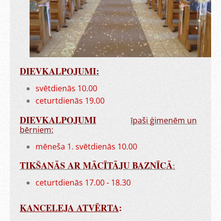
DIEVKALPOJUMI:
svētdienās 10.00
ceturtdienās 19.00
DIEVKALPOJUMI
īpaši ģimenēm un
bērniem:
mēneša 1. svētdienās 10.00
TIKŠANĀS AR MĀCĪTĀJU BAZNĪCĀ
:
ceturtdienās 17.00 - 18.30
KANCELEJA ATVĒRTA
: