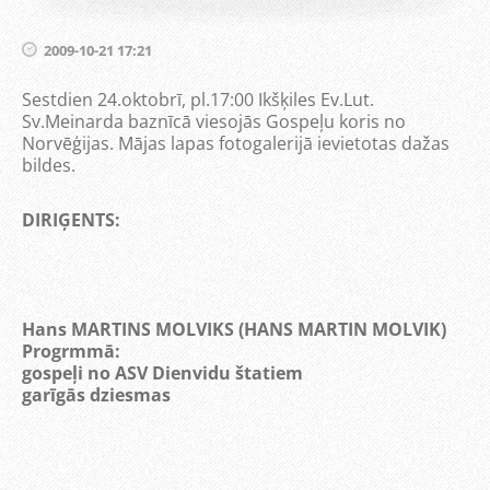
2009-10-21 17:21
Sestdien 24.oktobrī, pl.17:00 Ikšķiles Ev.Lut.
Sv.Meinarda baznīcā viesojās Gospeļu koris no
Norvēģijas. Mājas lapas fotogalerijā ievietotas dažas
bildes.
DIRI
Ģ
ENTS:
Hans MARTINS MOLVIKS (HANS MARTIN MOLVIK)
Progrmm
ā
:
gospeļ
i no ASV Dienvidu štatiem
garī
gā
s dziesmas