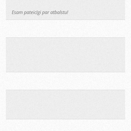
Esam pateicīgi par atbalstu!