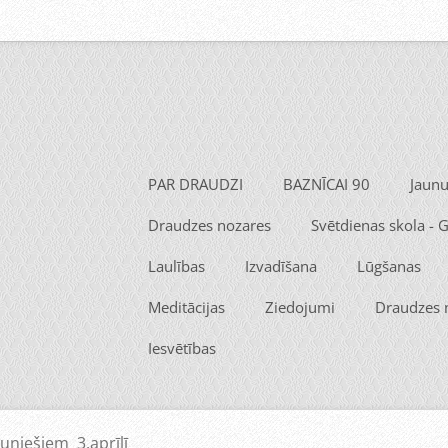
PAR DRAUDZI
BAZNĪCAI 90
Jaun
Draudzes nozares
Svētdienas skola -
Laulības
Izvadīšana
Lūgšanas
Meditācijas
Ziedojumi
Draudzes
Iesvētības
uniešiem 3.aprīlī