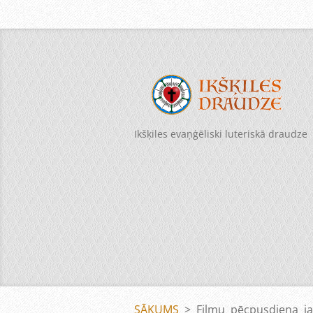
Ikšķiles evaņģēliski luteriskā draudze
SĀKUMS
>
Filmu pēcpusdiena ja