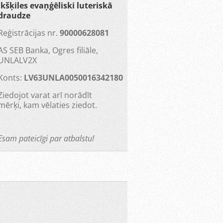
Ikšķiles evaņģēliski luteriskā
draudze
Reģistrācijas nr.
90000628081
AS SEB Banka, Ogres filiāle,
UNLALV2X
Konts:
LV63UNLA0050016342180
Ziedojot varat arī norādīt
mērķi, kam vēlaties ziedot.
Esam pateicīgi par atbalstu!