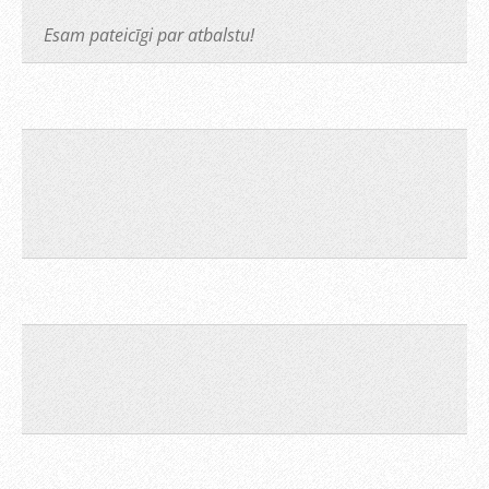
Esam pateicīgi par atbalstu!