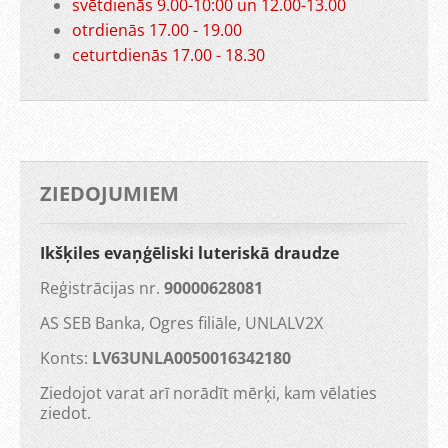
svētdienās 9.00-10:00 un 12.00-13.00
otrdienās 17.00 - 19.00
ceturtdienās 17.00 - 18.30
ZIEDOJUMIEM
Ikšķiles evaņģēliski luteriskā draudze
Reģistrācijas nr.
90000628081
AS SEB Banka, Ogres filiāle, UNLALV2X
Konts:
LV63UNLA0050016342180
Ziedojot varat arī norādīt mērķi, kam vēlaties
ziedot.