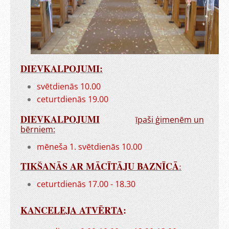
DIEVKALPOJUMI:
svētdienās 10.00
ceturtdienās 19.00
DIEVKALPOJUMI
īpaši ģimenēm un
bērniem:
mēneša 1. svētdienās 10.00
TIKŠANĀS AR MĀCĪTĀJU BAZNĪCĀ
:
ceturtdienās 17.00 - 18.30
KANCELEJA ATVĒRTA
: