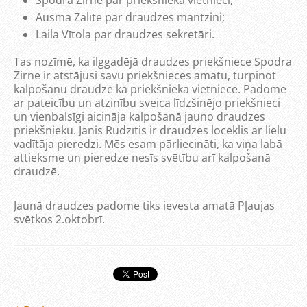
Spodra Zirne par priekšnieka vietnieci;
Ausma Zālīte par draudzes mantzini;
Laila Vītola par draudzes sekretāri.
Tas nozīmē, ka ilggadējā draudzes priekšniece Spodra
Zirne ir atstājusi savu priekšnieces amatu, turpinot
kalpošanu draudzē kā priekšnieka vietniece. Padome
ar pateicību un atzinību sveica līdzšinējo priekšnieci
un vienbalsīgi aicināja kalpošanā jauno draudzes
priekšnieku. Jānis Rudzītis ir draudzes loceklis ar lielu
vadītāja pieredzi. Mēs esam pārliecināti, ka viņa labā
attieksme un pieredze nesīs svētību arī kalpošanā
draudzē.
Jaunā draudzes padome tiks ievesta amatā Pļaujas
svētkos 2.oktobrī.