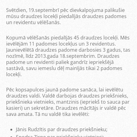
Svētdien, 19.septembrī pēc dievkalpojuma palikušie
mūsu draudzes locekļi piedalījās draudzes padomes
un revidentu vēlēšanās.
Kopumā vēlēšanās piedalījās 45 draudzes locekļi. Mēs
ievēlējām 11 padomes locekļus un 3 revidentus.
Jaunievēlētā draudzes padome darbosies 3 gadus, tas
nozīmē, līdz 2013.gada 18.septembrim. Draudzes
padome un revidenti paliek gandrīz iepriekšējā
sastāvā, savu iemeslu dēļ mainījās tikai 2 padomes
locekļi.
Pēc kopsapulces jaunā padome sanāca, lai ievēlētu
draudzes valdi. Valdē darbojas draudzes priekšnieks,
priekšnieka vietnieks, mantzinis (iepriekš to sauca par
kasieri) un sekretāre. Draudzes mācītājs ir valdē pēc
sava amata. Tā nu valdē tika ievēlēti:
Jānis Rudzītis par draudzes priekšnieku;