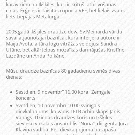
karavīriem no Ikšķiles, kuri ir krituši atbrīvošanas
cīņās. Ērģeles ir taisītas rūpnīcā VEF, bet lielais zvans
liets Liepājas Metalurgā.
2005.gadā Ikšķiles draudze deva Sv.Meinarda vārdu
savai atjaunotajai baznīcai, kura interjera autore ir
Maija Avota, altāra logu vitrāžas veidojusi Sandra
Utāne, bet altārtelpas mozaīkas darinājušas Kristīne
Lazdāne un Anda Poikāne.
Mūsu draudze baznīcas 80 gadadienu svinēs divas
dienas:
Sestdien, 9.novembrī 16.00 kora "Zemgale"
koncerts
Svētdien, 10.novembrī 10.00 svinīgais
dievkalpojums, ko vadīs LELB arhibīskaps Jānis
Vanags. Dziedās draudzes koris un Ikšķiles
sieviešu vokālais ansamblis "Nona", diriģenta Jura
Kļaviņa vadībā. Pēc dievkalpojuma būs īpaša