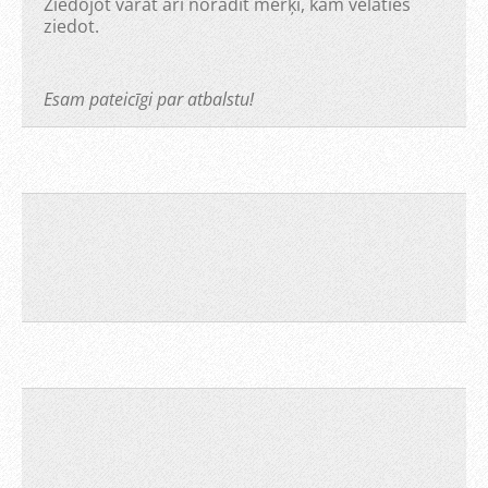
Ziedojot varat arī norādīt mērķi, kam vēlaties
ziedot.
Esam pateicīgi par atbalstu!