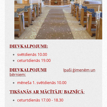
DIEVKALPOJUMI:
svētdienās 10.00
ceturtdienās 19.00
DIEVKALPOJUMI
īpaši ģimenēm un
bērniem:
mēneša 1. svētdienās 10.00
TIKŠANĀS AR MĀCĪTĀJU BAZNĪCĀ
:
ceturtdienās 17.00 - 18.30