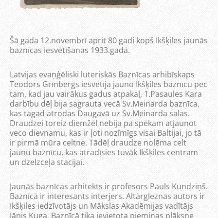
Šā gada 12.novembrī aprit 80 gadi kopš Ikšķiles jaunās
baznīcas iesvētīšanas 1933.gadā.
Latvijas evaņģēliski luteriskās Baznīcas arhibīskaps
Teodors Grīnbergs iesvētīja jauno Ikšķiles baznīcu pēc
tam, kad jau vairākus gadus atpakaļ, 1.Pasaules Kara
darbību dēļ bija sagrauta vecā Sv.Meinarda baznīca,
kas tagad atrodas Daugavā uz Sv.Meinarda salas.
Draudzei toreiz diemžēl nebija pa spēkam atjaunot
veco dievnamu, kas ir ļoti nozīmīgs visai Baltijai, jo tā
ir pirmā mūra celtne. Tādēļ draudze nolēma celt
jaunu baznīcu, kas atradīsies tuvāk Ikšķiles centram
un dzelzceļa stacijai.
Jaunās baznīcas arhitekts ir profesors Pauls Kundziņš.
Baznīcā ir interesants interjers. Altārgleznas autors ir
Ikšķiles iedzīvotājs un Mākslas Akadēmijas vadītājs
Jānis Kuga. Baznīcā tika ievietota piemiņas plāksne