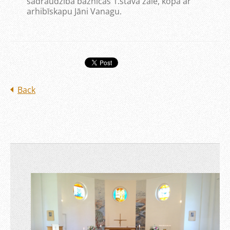
sadraudzība baznīcas 1.stāva zālē, kopā ar
arhibīskapu Jāni Vanagu.
Back