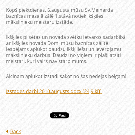
Kopš piektdienas, 6.augusta mūsu Sv.Meinarda
baznīcas mazajā zālē 1.stāvā notiek Ikšķiles
mākslinieku meistaru izstāde.
Ikšķiles pilsētas un novada svētku ietvaros sadarbībā
ar Ikšķiles novada Domi mūsu baznīcas zālītē
iespējams aplūkot daudzu ikšķiliešu un ievērojamu
mākslinieku darbus. Daudzi no viņiem ir plaši atzīti
meistari, kuri vairs nav starp mums.
Aicinām aplūkot izstādi sākot no šās nedēļas beigām!
Izstādes darbi 2010.augusts.docx (24,9 kB)
Back