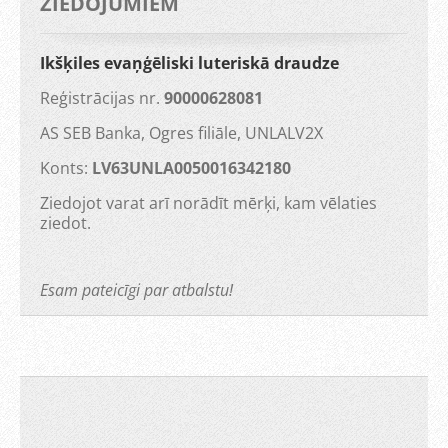
ZIEDOJUMIEM
Ikšķiles evaņģēliski luteriskā draudze
Reģistrācijas nr.
90000628081
AS SEB Banka, Ogres filiāle, UNLALV2X
Konts:
LV63UNLA0050016342180
Ziedojot varat arī norādīt mērķi, kam vēlaties
ziedot.
Esam pateicīgi par atbalstu!