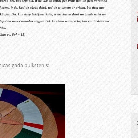
a vārds. Bet, kas ceļmalā, ir tie, kas to dzird; pēc velns nāk un ņem vārdu no
akmens, ir tie, kad tie vārdu dzird, tad tie to uzņem ar prieku, bet tiem nav
kāpjas. Bet, kas starp ērkšķiem krita, ir tie, kas to dzird un tomēr noiet un
āpst un nenes nekādus augļus. Bet, kas labā zemē, ir tie, kas vārdu dzird un
tību.
ūkas ev. 8:4 – 15)
nīcas gada pulkstenis: