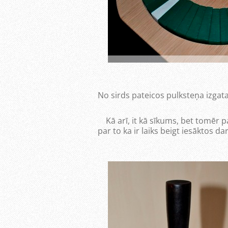
No sirds pateicos pulksteņa izgat
Kā arī, it kā sīkums, bet tomēr pa
par to ka ir laiks beigt iesāktos d