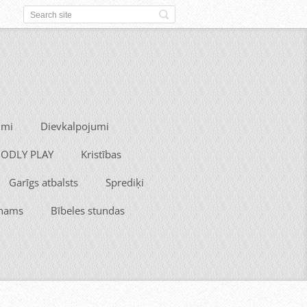
umi
Dievkalpojumi
 GODLY PLAY
Kristības
Garīgs atbalsts
Sprediķi
 nams
Bībeles stundas