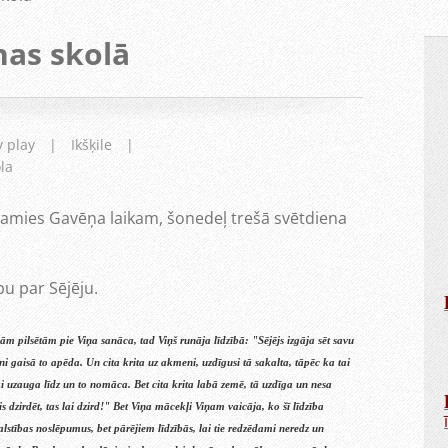
nas skolā
y play
|
Ikšķile
|
la
vojamies Gavēņa laikam, šonedeļ trešā svētdiena
bu par Sējēju.
ām pilsētām pie Viņa sanāca, tad Viņš runāja līdzībā: "Sējējs izgāja sēt savu
ni gaisā to apēda. Un cita krita uz akmeni, uzdīgusi tā sakalta, tāpēc ka tai
ķi uzauga līdz un to nomāca. Bet cita krita labā zemē, tā uzdīga un nesa
 dzirdēt, tas lai dzird!" Bet Viņa mācekļi Viņam vaicāja, ko šī līdzība
alstības noslēpumus, bet pārējiem līdzībās, lai tie redzēdami neredz un