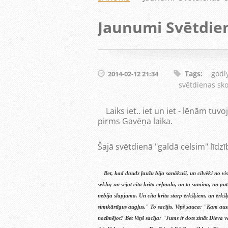
Jaunumi Svētdie
Tags
:
godl
2014-02-12 21:34
svētdienas sko
Laiks iet.. iet un iet - lēnām tu
pirms Gavēņa laika.
Šajā svētdienā "galdā celsim" līdzī
Bet, kad daudz ļaužu bija sanākuši, un cilvēki no vis
sēklu; un sējot cita krita ceļmalā, un to samina, un put
nebija slapjuma. Un cita krita starp ērkšķiem, un ērkš
simtkārtīgus augļus." To sacījis, Viņš sauca: "Kam ausis
nozīmējot? Bet Viņš sacīja: "Jums ir dots zināt Dieva v