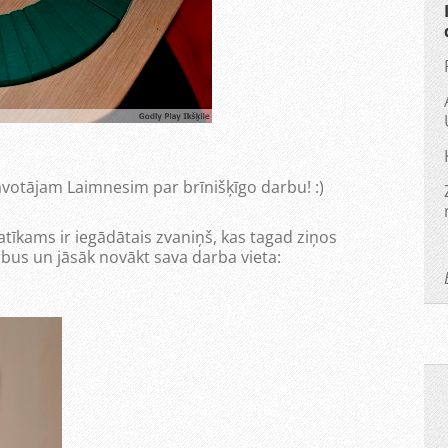
avotājam Laimnesim par brīnišķīgo darbu! :)
tīkams ir iegādātais zvaniņš, kas tagad ziņos
arbus un jāsāk novākt sava darba vieta: