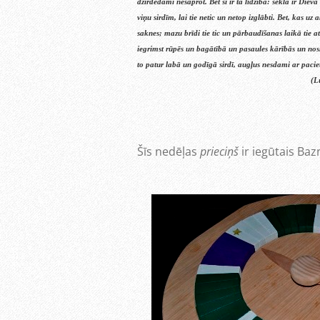
dzirdēdami nesaprot. Bet šī ir tā līdzība: sēkla ir Diev
viņu sirdīm, lai tie netic un netop izglābti. Bet, kas uz 
saknes; mazu brīdi tie tic un pārbaudīšanas laikā tie at
iegrimst rūpēs un bagātībā un pasaules kārībās un nosl
to patur labā un godīgā sirdī, augļus nesdami ar pacie
(L
Šīs nedēļas
prieciņš
ir iegūtais Baz