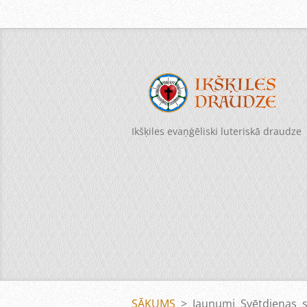
Ikšķiles evaņģēliski luteriskā draudze
SĀKUMS
>
Jaunumi Svētdienas s