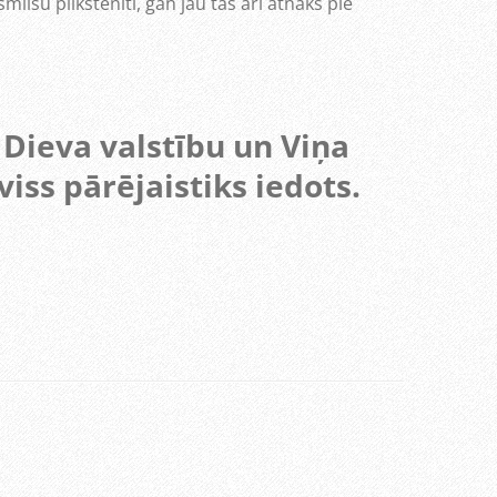
milšu pilkstenīti, gan jau tas arī atnāks pie
 Dieva valstību un Viņa
viss pārējaistiks iedots.