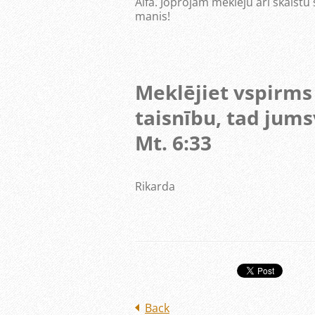
Alfa. Joprojām meklēju arī skaistu s
manis!
Meklējiet vspirms
taisnību, tad jums
Mt. 6:33
Rikarda
Back