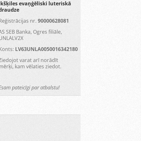
Ikšķiles evaņģēliski luteriskā
draudze
Reģistrācijas nr.
90000628081
AS SEB Banka, Ogres filiāle,
UNLALV2X
Konts:
LV63UNLA0050016342180
Ziedojot varat arī norādīt
mērķi, kam vēlaties ziedot.
Esam pateicīgi par atbalstu!