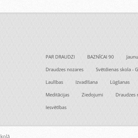
PAR DRAUDZI
BAZNĪCAI 90
Jaun
Draudzes nozares
Svētdienas skola -
Laulības
Izvadīšana
Lūgšanas
Meditācijas
Ziedojumi
Draudzes
Iesvētības
kolā