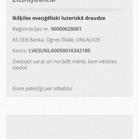
Ikšķiles evaņģēliski luteriskā draudze
Reģistrācijas nr.
90000628081
AS SEB Banka, Ogres filiāle, UNLALV2X
Konts:
LV63UNLA0050016342180
Ziedojot varat arī norādīt mērķi, kam vēlaties
ziedot.
Esam pateicīgi par atbalstu!