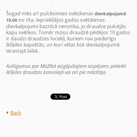
Šogad mēs arī pulcēsimies svētdienas
dievkalpojumā
no rīta. Iepriekšējos gados svētdienas
10.00
dievkalpojumi baznīcā nenotika, jo draudze pulcējās
kapu svētkos. Tomēr mūsu draudzē pēdējos 10 gados
ir daudzi draudzes locekļi, kuriem nav piederīgo
Ikšķiles kapsētās, un kuri vēlas būt dievkalpojumā
ierastajā laikā.
Aizlūgumus par Mūžībā aizgājušajiem iespējams pieteikt
Ikšķiles draudzes kancelejā vai arī pie mācītāja.
Back