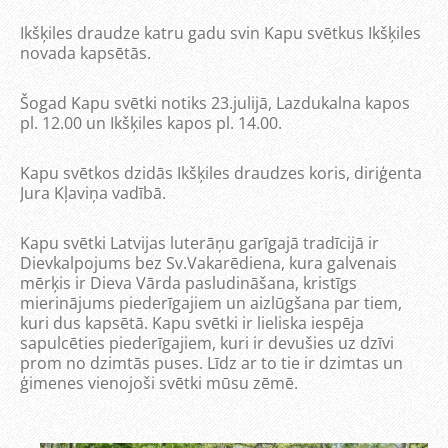
Ikšķiles draudze katru gadu svin Kapu svētkus Ikšķiles
novada kapsētās.
Šogad Kapu svētki notiks 23.julijā, Lazdukalna kapos
pl. 12.00 un Ikšķiles kapos pl. 14.00.
Kapu svētkos dzidās Ikšķiles draudzes koris, diriģenta
Jura Kļaviņa vadībā.
Kapu svētki Latvijas luterāņu garīgajā tradīcijā ir
Dievkalpojums bez Sv.Vakarēdiena, kura galvenais
mērķis ir Dieva Vārda pasludināšana, kristīgs
mierinājums piederīgajiem un aizlūgšana par tiem,
kuri dus kapsētā. Kapu svētki ir lieliska iespēja
sapulcēties piederīgajiem, kuri ir devušies uz dzīvi
prom no dzimtās puses. Līdz ar to tie ir dzimtas un
ģimenes vienojoši svētki mūsu zēmē.