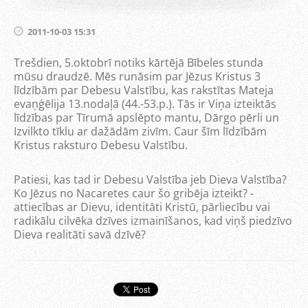
2011-10-03 15:31
Trešdien, 5.oktobrī notiks kārtējā Bībeles stunda
mūsu draudzē. Mēs runāsim par Jēzus Kristus 3
līdzībām par Debesu Valstību, kas rakstītas Mateja
evaņģēlija 13.nodaļā (44.-53.p.). Tās ir Viņa izteiktās
līdzības par Tīrumā apslēpto mantu, Dārgo pērli un
Izvilkto tīklu ar dažādām zivīm. Caur šīm līdzībām
Kristus raksturo Debesu Valstību.
Patiesi, kas tad ir Debesu Valstība jeb Dieva Valstība?
Ko Jēzus no Nacaretes caur šo gribēja izteikt? -
attiecības ar Dievu, identitāti Kristū, pārliecību vai
radikālu cilvēka dzīves izmainīšanos, kad viņš piedzīvo
Dieva realitāti savā dzīvē?