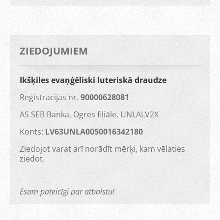
ZIEDOJUMIEM
Ikšķiles evaņģēliski luteriskā draudze
Reģistrācijas nr.
90000628081
AS SEB Banka, Ogres filiāle, UNLALV2X
Konts:
LV63UNLA0050016342180
Ziedojot varat arī norādīt mērķi, kam vēlaties
ziedot.
Esam pateicīgi par atbalstu!