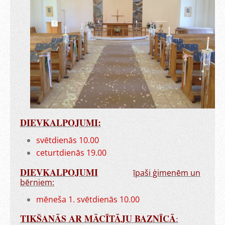
DIEVKALPOJUMI:
svētdienās 10.00
ceturtdienās 19.00
DIEVKALPOJUMI
īpaši ģimenēm un
bērniem:
mēneša 1. svētdienās 10.00
TIKŠANĀS AR MĀCĪTĀJU BAZNĪCĀ
: