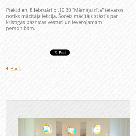
Piektdien, 8.februārī pl.10:30 "Māmiņu rīta" ietvaros
notiks mācītāja lekcija. Šoreiz mācītājs stāstīs par
kristīgās baznīcas vēsturi un ievērojamām
personībām.
Back