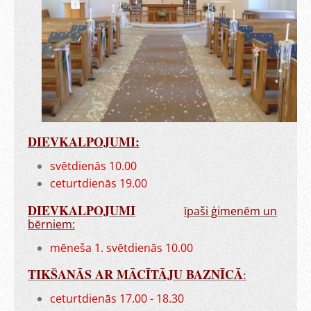
DIEVKALPOJUMI:
svētdienās 10.00
ceturtdienās 19.00
DIEVKALPOJUMI
īpaši ģimenēm un
bērniem:
mēneša 1. svētdienās 10.00
TIKŠANĀS AR MĀCĪTĀJU BAZNĪCĀ
:
ceturtdienās 17.00 - 18.30