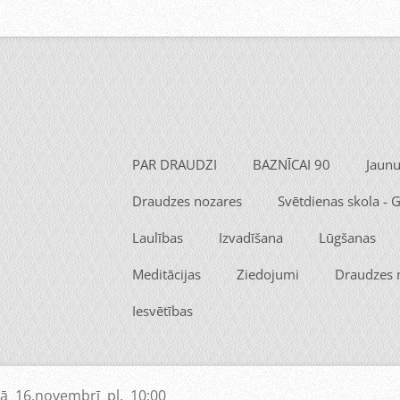
PAR DRAUDZI
BAZNĪCAI 90
Jaun
Draudzes nozares
Svētdienas skola -
Laulības
Izvadīšana
Lūgšanas
Meditācijas
Ziedojumi
Draudzes
Iesvētības
ā 16.novembrī pl. 10:00