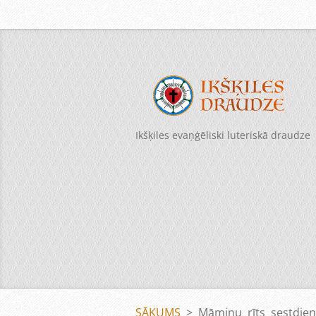
Ikšķiles evaņģēliski luteriskā draudze
SĀKUMS
>
Māmiņu rīts sestdien