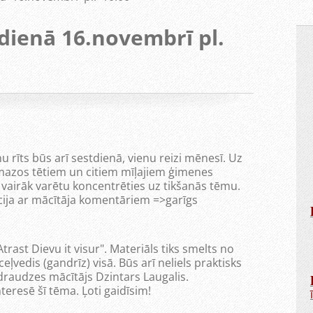
dienā 16.novembrī pl.
 rīts būs arī sestdienā, vienu reizi mēnesī. Uz
t mazos tētiem un citiem mīļajiem ģimenes
ai vairāk varētu koncentrēties uz tikšanās tēmu.
cija ar mācītāja komentāriem =>garīgs
ast Dievu it visur". Materiāls tiks smelts no
ļvedis (gandrīz) visā. Būs arī neliels praktisks
draudzes mācītājs Dzintars Laugalis.
nteresē šī tēma. Ļoti gaidīsim!