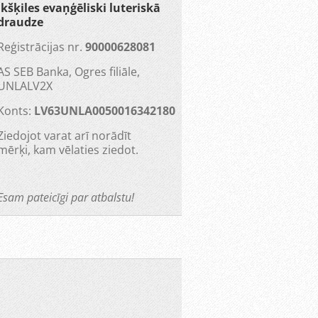
Ikšķiles evaņģēliski luteriskā
draudze
Reģistrācijas nr.
90000628081
AS SEB Banka, Ogres filiāle,
UNLALV2X
Konts:
LV63UNLA0050016342180
Ziedojot varat arī norādīt
mērķi, kam vēlaties ziedot.
Esam pateicīgi par atbalstu!