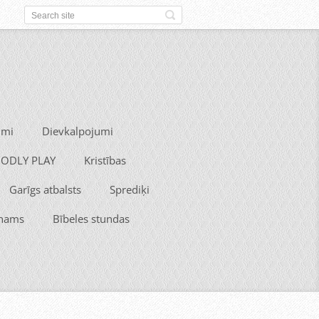
umi
Dievkalpojumi
 GODLY PLAY
Kristības
Garīgs atbalsts
Sprediķi
 nams
Bībeles stundas