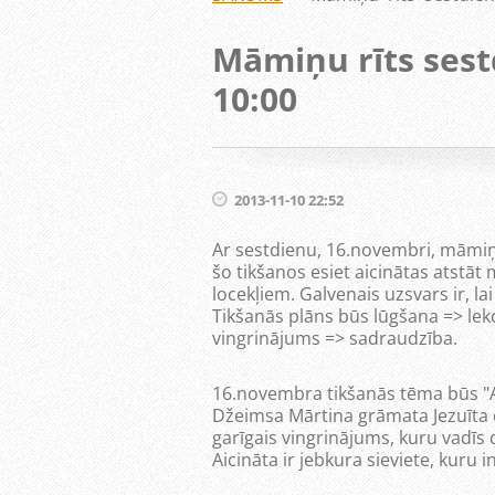
Māmiņu rīts sest
10:00
2013-11-10 22:52
Ar sestdienu, 16.novembri, māmiņu
šo tikšanos esiet aicinātas atstā
locekļiem. Galvenais uzsvars ir, l
Tikšanās plāns būs lūgšana => lek
vingrinājums => sadraudzība.
16.novembra tikšanās tēma būs "Atr
Džeimsa Mārtina grāmata Jezuīta ce
garīgais vingrinājums, kuru vadīs 
Aicināta ir jebkura sieviete, kuru i