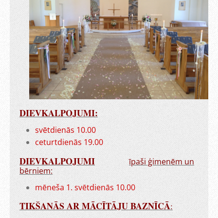
DIEVKALPOJUMI:
svētdienās 10.00
ceturtdienās 19.00
DIEVKALPOJUMI
īpaši ģimenēm un
bērniem:
mēneša 1. svētdienās 10.00
TIKŠANĀS AR MĀCĪTĀJU BAZNĪCĀ
: