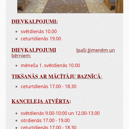
DIEVKALPOJUMI:
svētdienās 10.00
ceturtdienās 19.00
DIEVKALPOJUMI
īpaši ģimenēm un
bērniem:
mēneša 1. svētdienās 10.00
TIKŠANĀS AR MĀCĪTĀJU BAZNĪCĀ
:
ceturtdienās 17.00 - 18.30
KANCELEJA ATVĒRTA
:
svētdienās 9.00-10:00 un 12.00-13.00
otrdienās 17.00 - 19.00
ceturtdienās 17.00 - 18.30