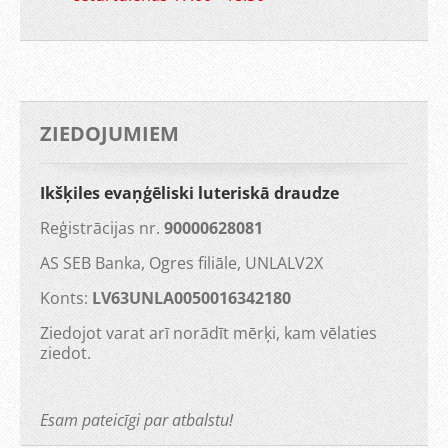
ZIEDOJUMIEM
Ikšķiles evaņģēliski luteriskā draudze
Reģistrācijas nr.
90000628081
AS SEB Banka, Ogres filiāle, UNLALV2X
Konts:
LV63UNLA0050016342180
Ziedojot varat arī norādīt mērķi, kam vēlaties
ziedot.
Esam pateicīgi par atbalstu!