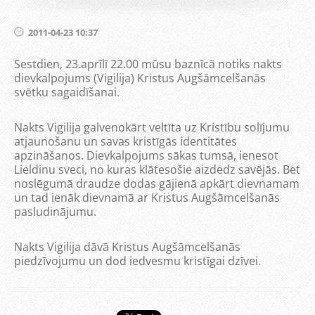
2011-04-23 10:37
Sestdien, 23.aprīlī 22.00 mūsu baznīcā notiks nakts
dievkalpojums (Vigilija) Kristus Augšāmcelšanās
svētku sagaidīšanai.
Nakts Vigilija galvenokārt veltīta uz Kristību solījumu
atjaunošanu un savas kristīgās identitātes
apzināšanos. Dievkalpojums sākas tumsā, ienesot
Lieldinu sveci, no kuras klātesošie aizdedz savējās. Bet
noslēgumā draudze dodas gājienā apkārt dievnamam
un tad ienāk dievnamā ar Kristus Augšāmcelšanās
pasludinājumu.
Nakts Vigilija dāvā Kristus Augšāmcelšanās
piedzīvojumu un dod iedvesmu kristīgai dzīvei.