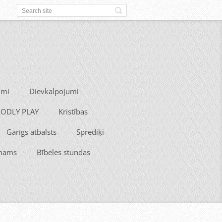
umi
Dievkalpojumi
 GODLY PLAY
Kristības
Garīgs atbalsts
Sprediķi
 nams
Bībeles stundas