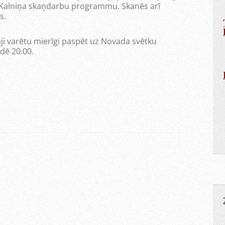
a Kalniņa skaņdarbu programmu. Skanēs arī
s.
tāji varētu mierīgi paspēt uz Novada svētku
dē 20.00.