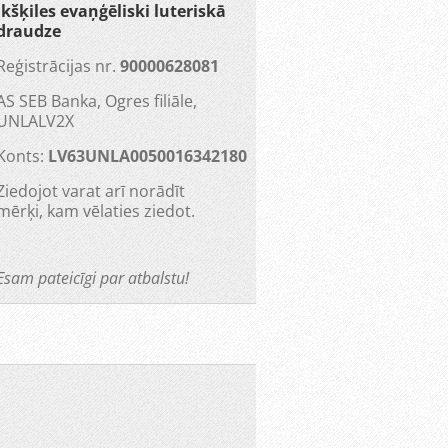
Ikšķiles evaņģēliski luteriskā
draudze
Reģistrācijas nr.
90000628081
AS SEB Banka, Ogres filiāle,
UNLALV2X
Konts:
LV63UNLA0050016342180
Ziedojot varat arī norādīt
mērķi, kam vēlaties ziedot.
Esam pateicīgi par atbalstu!