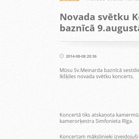
Novada svētku K
baznīcā 9.august
2014-08-08 20:36
Mūsu Sv.Meinarda baznīcā sestdien
Ikšķiles novada svētku koncerts.
Koncertā tiks atskaņota kamermūz
kamerorķestra Simfonieta Rīga.
Koncertam mākslinieki izveidojuši