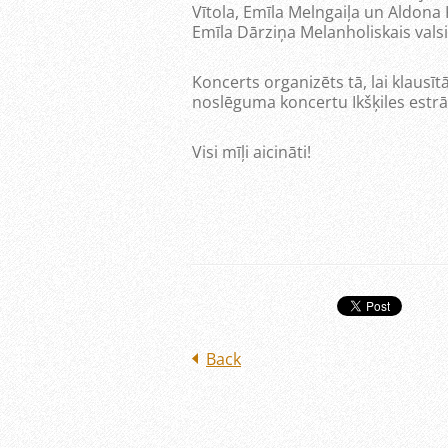
Vītola, Emīla Melngaiļa un Aldon
Emīla Dārziņa Melanholiskais valsi
Koncerts organizēts tā, lai klausī
noslēguma koncertu Ikšķiles estrā
Visi mīļi aicināti!
Back