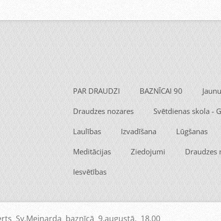
PAR DRAUDZI
BAZNĪCAI 90
Jaun
Draudzes nozares
Svētdienas skola -
Laulības
Izvadīšana
Lūgšanas
Meditācijas
Ziedojumi
Draudzes
Iesvētības
ts Sv.Meinarda baznīcā 9.augustā, 18.00