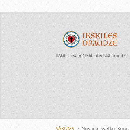
Ikšķiles evaņģēliski luteriskā draudze
SĀKUMS
>
Novada svētku Koncer