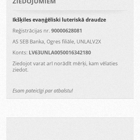
ZIEDOJUMIEM
Ikšķiles evaņģēliski luteriskā draudze
Reģistrācijas nr.
90000628081
AS SEB Banka, Ogres filiāle, UNLALV2X
Konts:
LV63UNLA0050016342180
Ziedojot varat arī norādīt mērķi, kam vēlaties
ziedot.
Esam pateicīgi par atbalstu!