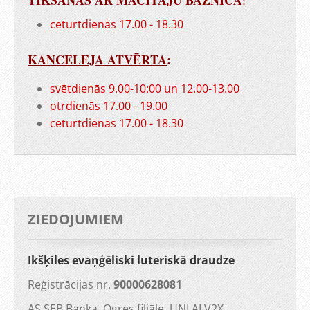
TIKŠANĀS AR MĀCĪTĀJU BAZNĪCĀ
:
ceturtdienās 17.00 - 18.30
KANCELEJA ATVĒRTA
:
svētdienās 9.00-10:00 un 12.00-13.00
otrdienās 17.00 - 19.00
ceturtdienās 17.00 - 18.30
ZIEDOJUMIEM
Ikšķiles evaņģēliski luteriskā draudze
Reģistrācijas nr.
90000628081
AS SEB Banka, Ogres filiāle, UNLALV2X