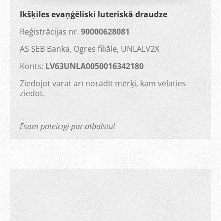
Ikšķiles evaņģēliski luteriskā draudze
Reģistrācijas nr.
90000628081
AS SEB Banka, Ogres filiāle, UNLALV2X
Konts:
LV63UNLA0050016342180
Ziedojot varat arī norādīt mērķi, kam vēlaties
ziedot.
Esam pateicīgi par atbalstu!