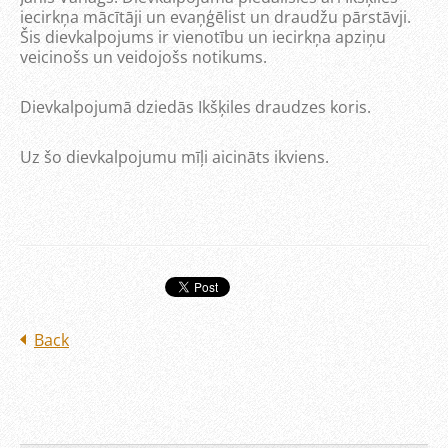
iecirkņa mācītāji un evaņģēlist un draudžu pārstāvji.
Šis dievkalpojums ir vienotību un iecirkņa apziņu
veicinošs un veidojošs notikums.
Dievkalpojumā dziedās Ikšķiles draudzes koris.
Uz šo dievkalpojumu mīļi aicināts ikviens.
Back