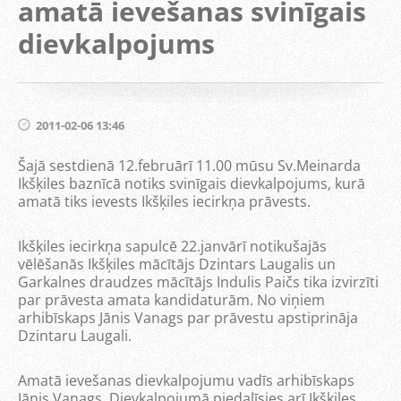
amatā ievešanas svinīgais
dievkalpojums
2011-02-06 13:46
Šajā sestdienā 12.februārī 11.00 mūsu Sv.Meinarda
Ikšķiles baznīcā notiks svinīgais dievkalpojums, kurā
amatā tiks ievests Ikšķiles iecirkņa prāvests.
Ikšķiles iecirkņa sapulcē 22.janvārī notikušajās
vēlēšanās Ikšķiles mācītājs Dzintars Laugalis un
Garkalnes draudzes mācītājs Indulis Paičs tika izvirzīti
par prāvesta amata kandidaturām. No viņiem
arhibīskaps Jānis Vanags par prāvestu apstiprināja
Dzintaru Laugali.
Amatā ievešanas dievkalpojumu vadīs arhibīskaps
Jānis Vanags. Dievkalpojumā piedalīsies arī Ikšķiles