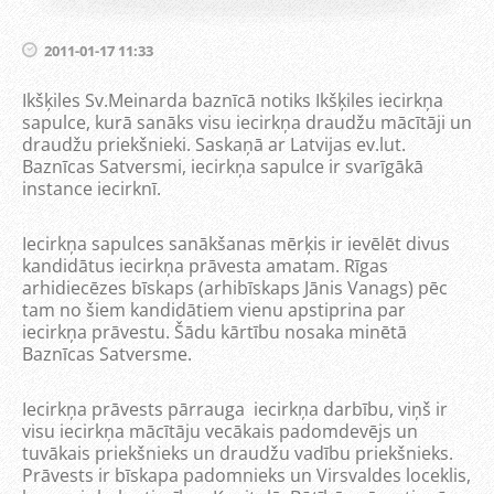
2011-01-17 11:33
Ikšķiles Sv.Meinarda baznīcā notiks Ikšķiles iecirkņa
sapulce, kurā sanāks visu iecirkņa draudžu mācītāji un
draudžu priekšnieki. Saskaņā ar Latvijas ev.lut.
Baznīcas Satversmi, iecirkņa sapulce ir svarīgākā
instance iecirknī.
Iecirkņa sapulces sanākšanas mērķis ir ievēlēt divus
kandidātus iecirkņa prāvesta amatam. Rīgas
arhidiecēzes bīskaps (arhibīskaps Jānis Vanags) pēc
tam no šiem kandidātiem vienu apstiprina par
iecirkņa prāvestu. Šādu kārtību nosaka minētā
Baznīcas Satversme.
Iecirkņa prāvests pārrauga iecirkņa darbību, viņš ir
visu iecirkņa mācītāju vecākais padomdevējs un
tuvākais priekšnieks un draudžu vadību priekšnieks.
Prāvests ir bīskapa padomnieks un Virsvaldes loceklis,