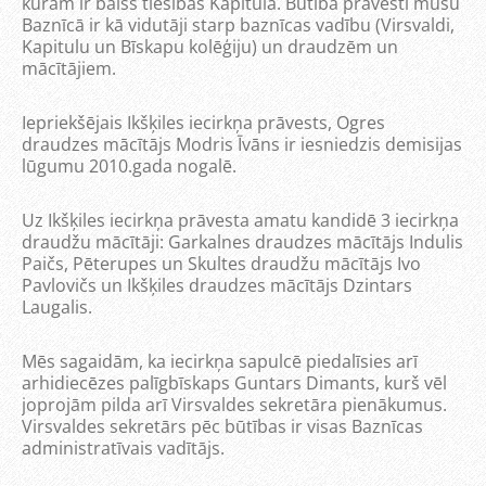
kuram ir balss tiesības Kapitulā. Būtībā prāvesti mūsu
Baznīcā ir kā vidutāji starp baznīcas vadību (Virsvaldi,
Kapitulu un Bīskapu kolēģiju) un draudzēm un
mācītājiem.
Iepriekšējais Ikšķiles iecirkņa prāvests, Ogres
draudzes mācītājs Modris Īvāns ir iesniedzis demisijas
lūgumu 2010.gada nogalē.
Uz Ikšķiles iecirkņa prāvesta amatu kandidē 3 iecirkņa
draudžu mācītāji: Garkalnes draudzes mācītājs Indulis
Paičs, Pēterupes un Skultes draudžu mācītājs Ivo
Pavlovičs un Ikšķiles draudzes mācītājs Dzintars
Laugalis.
Mēs sagaidām, ka iecirkņa sapulcē piedalīsies arī
arhidiecēzes palīgbīskaps Guntars Dimants, kurš vēl
joprojām pilda arī Virsvaldes sekretāra pienākumus.
Virsvaldes sekretārs pēc būtības ir visas Baznīcas
administratīvais vadītājs.