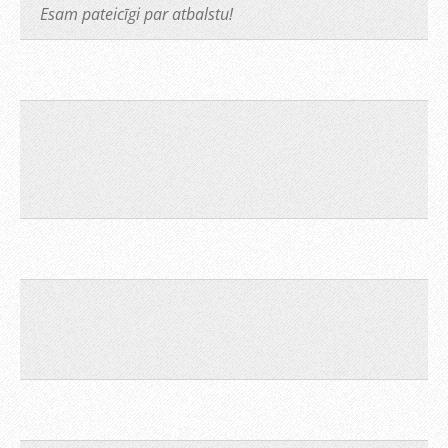
Esam pateicīgi par atbalstu!