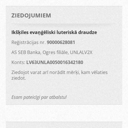
ZIEDOJUMIEM
Ikšķiles evaņģēliski luteriskā draudze
Reģistrācijas nr.
90000628081
AS SEB Banka, Ogres filiāle, UNLALV2X
Konts:
LV63UNLA0050016342180
Ziedojot varat arī norādīt mērķi, kam vēlaties
ziedot.
Esam pateicīgi par atbalstu!