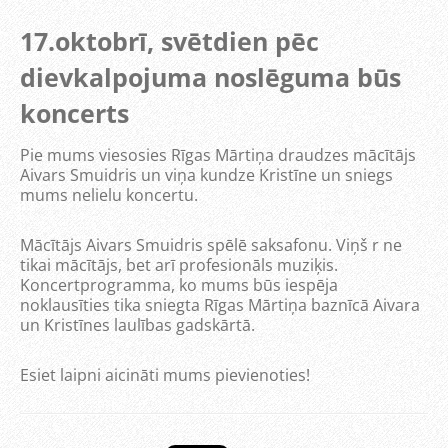
17.oktobrī, svētdien pēc
dievkalpojuma noslēguma būs
koncerts
Pie mums viesosies Rīgas Mārtiņa draudzes mācītājs
Aivars Smuidris un viņa kundze Kristīne un sniegs
mums nelielu koncertu.
Mācītājs Aivars Smuidris spēlē saksafonu. Viņš r ne
tikai mācītājs, bet arī profesionāls muziķis.
Koncertprogramma, ko mums būs iespēja
noklausīties tika sniegta Rīgas Mārtiņa baznīcā Aivara
un Kristīnes laulības gadskārtā.
Esiet laipni aicināti mums pievienoties!