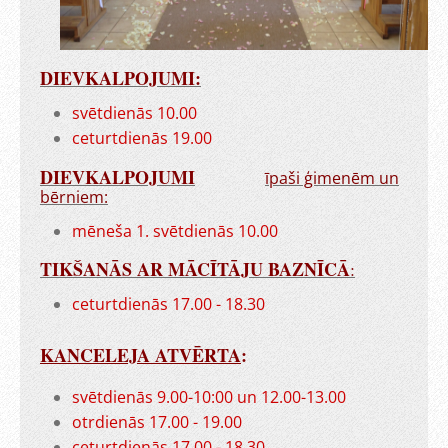
DIEVKALPOJUMI:
svētdienās 10.00
ceturtdienās 19.00
DIEVKALPOJUMI
īpaši ģimenēm un
bērniem:
mēneša 1. svētdienās 10.00
TIKŠANĀS AR MĀCĪTĀJU BAZNĪCĀ
:
ceturtdienās 17.00 - 18.30
KANCELEJA ATVĒRTA
:
svētdienās 9.00-10:00 un 12.00-13.00
otrdienās 17.00 - 19.00
ceturtdienās 17.00 - 18.30