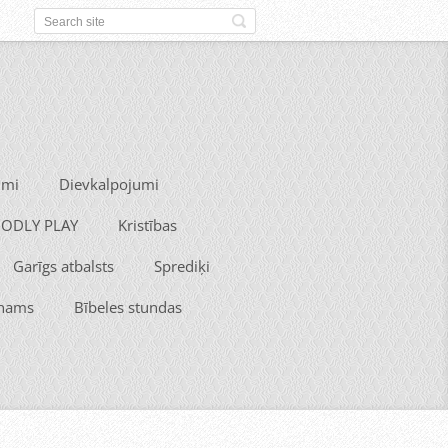
umi
Dievkalpojumi
 GODLY PLAY
Kristības
Garīgs atbalsts
Sprediķi
 nams
Bībeles stundas