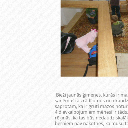
Bieži jaunās ģimenes, kurās ir maz
saņēmuši aizrādījumus no draudz
saprotam, ka ir grūti mazos noturē
4 dievkalpojumiem mēnesī ir tāds, k
rēķinās, ka tas būs nedaudz skaļāk
bērniem nav nākotnes, kā mūsu taut