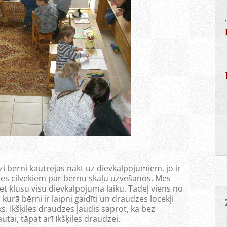
i bērni kautrējas nākt uz dievkalpojumiem, jo ir
es cilvēkiem par bērnu skaļu uzvešanos. Mēs
t klusu visu dievkalpojuma laiku. Tādēļ viens no
urā bērni ir laipni gaidīti un draudzes locekļi
s. Ikšķiles draudzes ļaudis saprot, ka bez
ai, tāpat arī Ikšķiles draudzei.