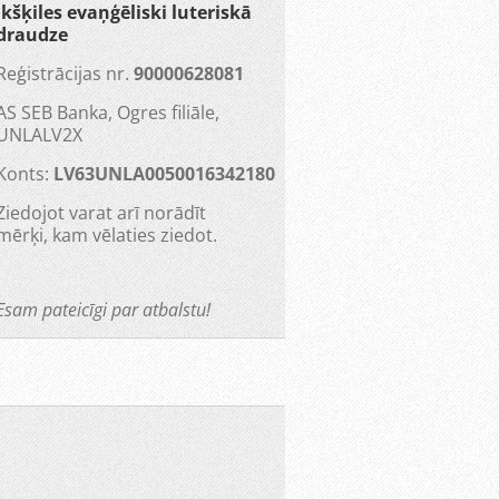
Ikšķiles evaņģēliski luteriskā
draudze
Reģistrācijas nr.
90000628081
AS SEB Banka, Ogres filiāle,
UNLALV2X
Konts:
LV63UNLA0050016342180
Ziedojot varat arī norādīt
mērķi, kam vēlaties ziedot.
Esam pateicīgi par atbalstu!