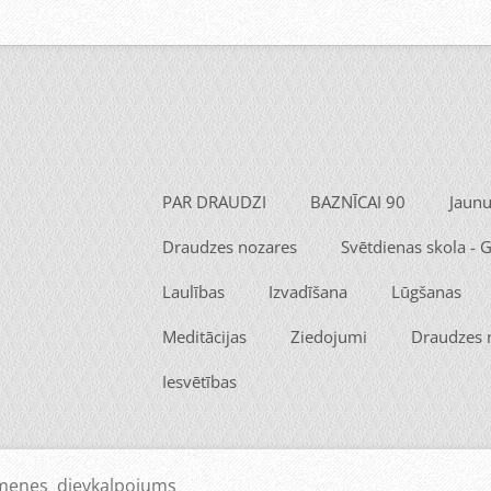
PAR DRAUDZI
BAZNĪCAI 90
Jaun
Draudzes nozares
Svētdienas skola -
Laulības
Izvadīšana
Lūgšanas
Meditācijas
Ziedojumi
Draudzes
Iesvētības
imenes dievkalpojums