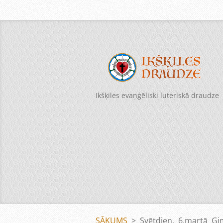
Ikšķiles evaņģēliski luteriskā draudze
SĀKUMS
>
Svētdien, 6.martā Ģ