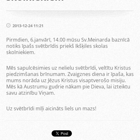
2013-12-24 11:21
Pirmdien, 6.janvārī, 14.00 mūsu Sv.Meinarda baznīcā
notiks īpašs svētbrīdis priekš Ikšķiles skolas
skolniekiem.
Mēs sapulcēsimies uz nelielu svētbrīdi, veltītu Kristus
piedzimšanas brīnumam. Zvaigznes diena ir īpaša, kas
mums norāda uz Jēzus Kristus visaptverošo misiju.
Mēs kā Austrumu gudrie nākam pie Dieva, lai izteiktu
savu atzinību Viņam.
Uz svētbrīdi mīļi aicināts liels un mazs!