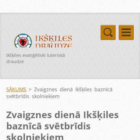
Ikšķiles evaņģēliski luteriskā
draudze
SĀKUMS
>
Zvaigznes dienā Ikšķiles baznīcā
svētbrīdis skolniekiem
Zvaigznes dienā Ikšķiles
baznīcā svētbrīdis
skolniekiem