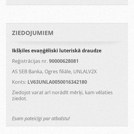
ZIEDOJUMIEM
Ikšķiles evaņģēliski luteriskā draudze
Reģistrācijas nr.
90000628081
AS SEB Banka, Ogres filiāle, UNLALV2X
Konts:
LV63UNLA0050016342180
Ziedojot varat arī norādīt mērķi, kam vēlaties
ziedot.
Esam pateicīgi par atbalstu!