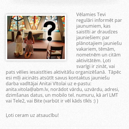
Vēlamies Tevi
regulāri informēt par
jaunumiem, kas
saistīti ar draudzes
jauniešiem: par
plānotajiem jauniešu
vakariem, tēmām,
nometnēm un citām
aktivitātēm. Ļoti
svarīgi ir zināt, vai
pats vēlies iesaistīties aktivitāšu organizēšanā. Tāpēc
esi mīļi aicināts atsūtīt savus kontaktus jauniešu
darba vadītājai Anitai Vītolai uz e-pastu:
anita.vitola@abm.lv, norādot vārdu, uzvārdu, adresi,
dzimšanas datus, un mobilo tel. numuru, kā arī LMT
vai Tele2, vai Bite (varbūt ir vēl kāds tīkls :) )
Ļoti ceram uz atsaucību!