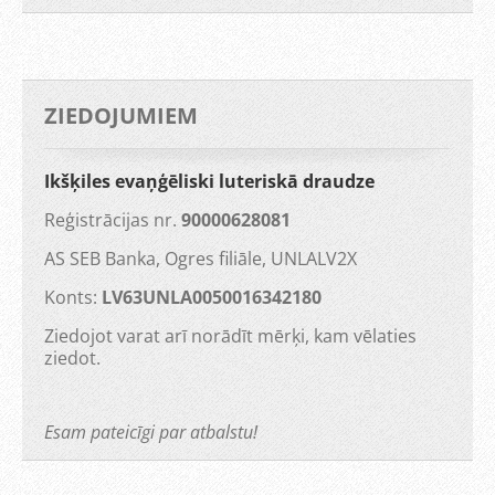
ZIEDOJUMIEM
Ikšķiles evaņģēliski luteriskā draudze
Reģistrācijas nr.
90000628081
AS SEB Banka, Ogres filiāle, UNLALV2X
Konts:
LV63UNLA0050016342180
Ziedojot varat arī norādīt mērķi, kam vēlaties
ziedot.
Esam pateicīgi par atbalstu!