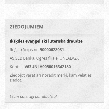
ZIEDOJUMIEM
Ikšķiles evaņģēliski luteriskā draudze
Reģistrācijas nr.
90000628081
AS SEB Banka, Ogres filiāle, UNLALV2X
Konts:
LV63UNLA0050016342180
Ziedojot varat arī norādīt mērķi, kam vēlaties
ziedot.
Esam pateicīgi par atbalstu!