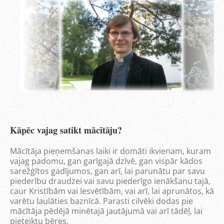
Kāpēc vajag satikt mācītāju?
Mācītāja pieņemšanas laiki ir domāti ikvienam, kuram
vajag padomu, gan garīgajā dzīvē, gan vispār kādos
sarežģītos gadījumos, gan arī, lai parunātu par savu
piederību draudzei vai savu piederīgo ienākšanu tajā,
caur Kristībām vai Iesvētībām, vai arī, lai aprunātos, kā
varētu laulāties baznīcā. Parasti cilvēki dodas pie
mācītāja pēdējā minētajā jautājumā vai arī tādēļ, lai
pieteiktu bēres.