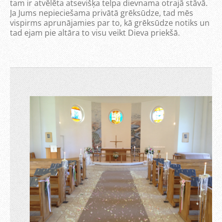
tam ir atvēlēta atsevišķa telpa dievnama otrajā stāvā.
Ja Jums nepieciešama privātā grēksūdze, tad mēs
vispirms aprunājamies par to, kā grēksūdze notiks un
tad ejam pie altāra to visu veikt Dieva priekšā.