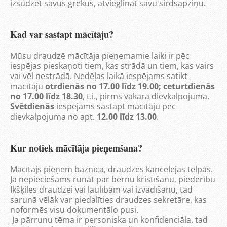
izsūdzēt savus grēkus, atvieglināt savu sirdsapziņu.
Kad var sastapt mācītāju?
Mūsu draudzē mācītāja pieņemamie laiki ir pēc
iespējas pieskaņoti tiem, kas strādā un tiem, kas vairs
vai vēl nestrādā. Nedēļas laikā iespējams satikt
mācītāju
otrdienās no 17.00 līdz 19.00; ceturtdienās
no 17.00 līdz 18.30
, t.i., pirms vakara dievkalpojuma.
Svētdienās
iespējams sastapt mācītāju pēc
dievkalpojuma no apt.
12.00 līdz 13.00
.
Kur notiek mācītāja pieņemšana?
Mācītājs pieņem baznīcā, draudzes kancelejas telpās.
Ja nepieciešams runāt par bērnu kristīšanu, piederību
Ikšķiles draudzei vai laulībām vai izvadīšanu, tad
sarunā vēlāk var piedalīties draudzes sekretāre, kas
noformēs visu dokumentālo pusi.
Ja pārrunu tēma ir personiska un konfidenciāla, tad