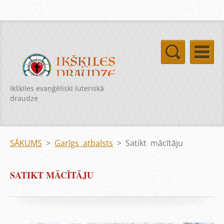
Ikšķiles evaņģēliski luteriskā
draudze
SĀKUMS
>
Garīgs atbalsts
>
Satikt mācītāju
SATIKT MĀCĪTĀJU