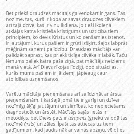
Bet priekš draudzes mācītājs galvenokārt ir gans. Tas
nozīmē, tas, kurš ir kopā ar savas draudzes cilvēkiem
arī tajā dzīvē, kas ir viņu ikdiena. Jo tieši ikdienā
atklājas katra kristieša kristīgums un uzticība tiem
principiem, ko devis Kristus un ko cenšamies īstenot.
Ir jautājumi, kurus pašiem ir grūti izšķirt, šajos labprāt
mēģinām saņemt palīdzību. Draudzes mācītājs var
palīdzēt saprast, kas priekš ticīga cilvēka ir labāk. Taču
lēmums paliek katra paša ziņā, pat mācītājs neizlems
manā vietā. Arī Dievs rīkojas līdzīgi, dod situācijas,
kurās mums pašiem ir jāizlemj, jāpieaug caur
atbildības uzņemšanos.
Varētu mācītāja pieņemšanas arī salīdzināt ar ārsta
pieņemšanām, tikai šajā jomā tie ir garīgi un dzīvei
nozīmīgi āķīgi jautājumi un slimības, ko nepieciešams
diagnosticēt un ārstēt. Mācītājs šajās lietās ir
metodiķis, bet Dievs pats ir
terapeits
(grieķu valodā tas
nozīmē
ārsts
) un zāles. Īpaši tas attiecas uz tiem
gadījumiem, kad ļaudis nāk ar vainas apziņu, vēloties