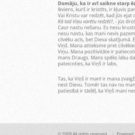
Domāju, ka ir arī saikne starp 
Ikviens, kurš ir kristīts, ir kļuvis 
Vai Kristu var redzēt, kad jūs ejat 
Kā tad Viņu varētu redzēt?
, - jūs dr
Caur nastu nešanu. Es nesu krustu,
nesu nastu, kas mani nevis pazemo
cilvēku acīs, bet Dieva skatījumā.
Viņš. Mana attieksme pret cilvēkie
Viņu. Mana pozitivitāte ir patiecot
mans Draugs. Mans spēks labu dar
pateicoties, ka Viņš ir labs.
Tas, ka Viņš ir manī ir mana zvaigž
nest Dievu. Tomēr tas nav no manis
patiesībā ir tādēļ, ka Viņš mani ne
© 2009 All rights reserved.
Powered