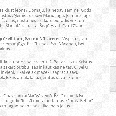
nas kļūst lepns? Domāju, ka nepavisam nē. Gods
nastai. „Ņemiet uz sevi Manu jūgu. Jo mans jūgs
Ēzelītis, nastu nesējs, kurš pieradis vilkt un
. Šī ir citāda nasta. Šis jūgs atbrīvo. Dīvaini…
 ēzelīti un Jēzu no Nācaretes
. Vispirms, viņi
ciem ir jūgs. Ēzelītis nes Jēzu Nācarieti, bet
ainas.
i. Īā jau principā ir vientuļš. Bet arī Jēzus Kristus.
izskart būtību. Tas ir kaut kas ne tas. Cilvēku
ir vieni. Tikai vēlāk mācekļi sapratīs savu
ek. Jēzus atnāk, lai uzņemtos savu likteni –
arī pavisam atšķirīgā veidā. Ēzelītis piedzīvo
ek pagodināts kā miera un tautas ķēniņš. Bet arī
ns to tagad neapzinās, tikai pats Jēzus.