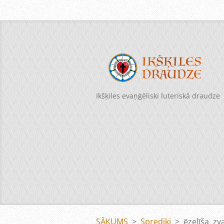
Ikšķiles evaņģēliski luteriskā draudze
SĀKUMS
>
Sprediķi
>
ēzelīša zv