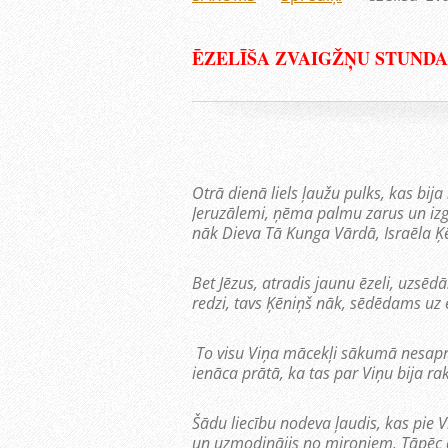
ĒZELĪŠA ZVAIGŽŅU STUNDA
Otrā dienā liels ļaužu pulks, kas bija
Jeruzālemi, ņēma palmu zarus un izg
nāk Dieva Tā Kunga Vārdā, Israēla Ķ
Bet Jēzus, atradis jaunu ēzeli, uzsēdā
redzi, tavs Ķēniņš nāk, sēdēdams uz 
To visu Viņa mācekļi sākumā nesaprat
ienāca prātā, ka tas par Viņu bija rak
Šādu liecību nodeva ļaudis, kas pie V
un uzmodinājis no miroņiem. Tāpēc ar