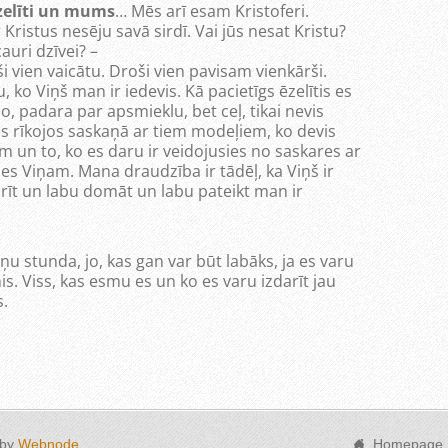
ēzelīti un mums
… Mēs arī esam Kristoferi.
par Kristus nesēju savā sirdī. Vai jūs nesat Kristu?
cauri dzīvei? –
oši vien vaicātu. Droši vien pavisam vienkārši.
 ko Viņš man ir iedevis. Kā pacietīgs ēzelītis es
, padara par apsmieklu, bet ceļ, tikai nevis
 Es rīkojos saskaņā ar tiem modeļiem, ko devis
m un to, ko es daru ir veidojusies no saskares ar
ies Viņam. Mana draudzība ir tādēļ, ka Viņš ir
īt un labu domāt un labu pateikt man ir
ņu stunda, jo, kas gan var būt labāks, ja es varu
. Viss, kas esmu es un ko es varu izdarīt jau
s.
 by
Webnode
Homepage