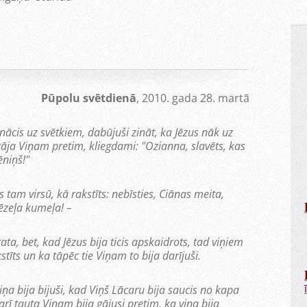
Pūpolu svētdienā
, 2010. gada 28. martā
 nācis uz svētkiem, dabūjuši zināt, ka Jēzus nāk uz
āja Viņam pretim, kliegdami: "Ozianna, slavēts, kas
ēniņš!"
s tam virsū, kā rakstīts: nebīsties, Ciānas meita,
ēzeļa kumeļa! –
a, bet, kad Jēzus bija ticis apskaidrots, tad viņiem
stīts un ka tāpēc tie Viņam to bija darījuši.
iņa bija bijuši, kad Viņš Lācaru bija saucis no kapa
ī tauta Viņam bija gājusi pretim, ka viņa bija