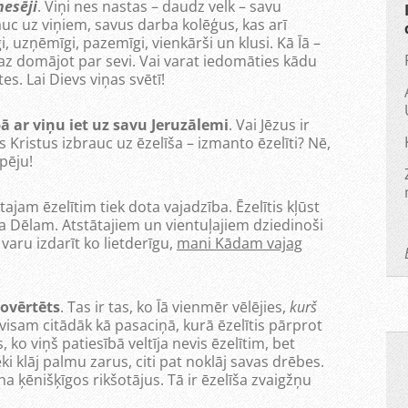
nesēji
. Viņi nes nastas – daudz velk – savu
auc uz viņiem, savus darba kolēģus, kas arī
i, uzņēmīgi, pazemīgi, vienkārši un klusi. Kā Īā –
Maz domājot par sevi. Vai varat iedomāties kādu
es. Lai Dievs viņas svētī!
ā ar viņu iet uz savu Jeruzālemi
. Vai Jēzus ir
us Kristus izbrauc uz ēzelīša – izmanto ēzelīti? Nē,
spēju!
am ēzelītim tiek dota vajadzība. Ēzelītis kļūst
eva Dēlam. Atstātajiem un vientuļajiem dziedinoši
 varu izdarīt ko lietderīgu,
mani Kādam vajag
novērtēts
. Tas ir tas, ko Īā vienmēr vēlējies,
kurš
avisam citādāk kā pasaciņā, kurā ēzelītis pārprot
 ko viņš patiesībā veltīja nevis ēzelītim, bet
ki klāj palmu zarus, citi pat noklāj savas drēbes.
ina ķēnišķīgos rikšotājus. Tā ir ēzelīša zvaigžņu