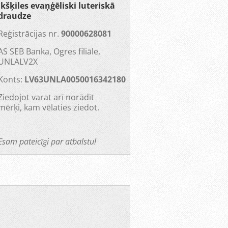
Ikšķiles evaņģēliski luteriskā
draudze
Reģistrācijas nr.
90000628081
AS SEB Banka, Ogres filiāle,
UNLALV2X
Konts:
LV63UNLA0050016342180
Ziedojot varat arī norādīt
mērķi, kam vēlaties ziedot.
Esam pateicīgi par atbalstu!