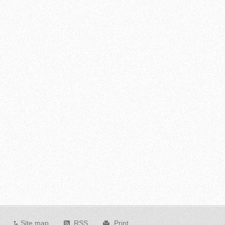
Site map
RSS
Print