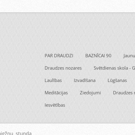
PAR DRAUDZI
BAZNĪCAI 90
Jaun
Draudzes nozares
Svētdienas skola -
Laulības
Izvadīšana
Lūgšanas
Meditācijas
Ziedojumi
Draudzes
Iesvētības
aigžņu stunda