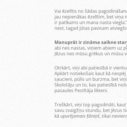
Vai ēzelītis no šādas pagodināša
jau nepienākas ēzelītim, bet viņa 
ir patīkams un mana nasta viegla.” 
nest, tagad jūtas pavisam atvieglots
Manuprāt ir zināma saikne starp
abi nes nastas, viņiem abiem uz ple
Jēzus nes mūsu grēkus un mūsu v
Otrkārt, viņi abi patiesībā ir vientuļ
Apkārt notiekošais kaut kā nespēj a
saucieni, pūlis un burzma, bet viņi 
Skolotāju un to, kas patiesībā noti
pasaules Pestītāja likteni.
Treškārt, viņi top pagodināti, kaut 
savu zvaigžņu stundu, bet Jēzus ti
kā
upurējamais Ķēniņš
, tikai nevie