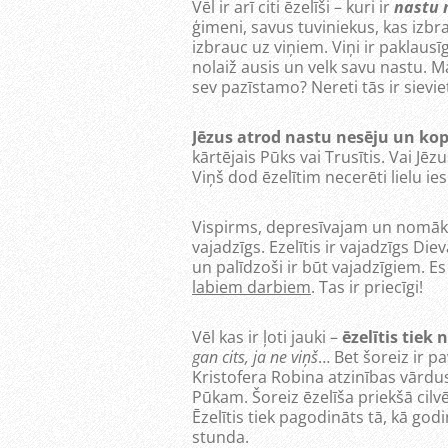
Vēl ir arī citi ēzelīši – kuri ir
nastu 
ģimeni, savus tuviniekus, kas izbr
izbrauc uz viņiem. Viņi ir paklausīg
nolaiž ausis un velk savu nastu. 
sev pazīstamo? Nereti tās ir sieviet
Jēzus atrod nastu nesēju un kop
kārtējais Pūks vai Trusītis. Vai Jēz
Viņš dod ēzelītim necerēti lielu ie
Vispirms, depresīvajam un nomāktaj
vajadzīgs. Ezelītis ir vajadzīgs Di
un palīdzoši ir būt vajadzīgiem. Es
labiem darbiem
. Tas ir priecīgi!
Vēl kas ir ļoti jauki –
ēzelītis tiek 
gan cits, ja ne viņš
… Bet šoreiz ir p
Kristofera Robina atzinības vārdus,
Pūkam. Šoreiz ēzelīša priekšā cilvē
Ēzelītis tiek pagodināts tā, kā god
stunda.