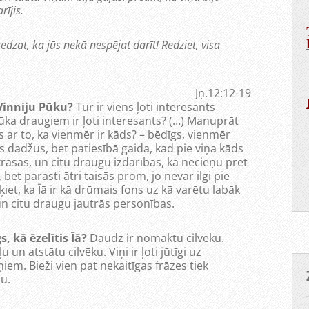
rījis.
redzat, ka jūs nekā nespējat darīt! Redziet, visa
Jņ.12:12-19
 Vinniju Pūku?
Tur ir viens ļoti interesants
ūka draugiem ir ļoti interesants? (…) Manuprāt
ts ar to, ka vienmēr ir kāds? – bēdīgs, vienmēr
 dadžus, bet patiesībā gaida, kad pie viņa kāds
krāsās, un citu draugu izdarības, kā necieņu pret
bet parasti ātri taisās prom, jo nevar ilgi pie
ķiet, ka Īā ir kā drūmais fons uz kā varētu labāk
un citu draugu jautrās personības.
s, kā ēzelītis Īā?
Daudz ir nomāktu cilvēku.
 un atstātu cilvēku. Viņi ir ļoti jūtīgi uz
ņiem. Bieži vien pat nekaitīgas frāzes tiek
u.