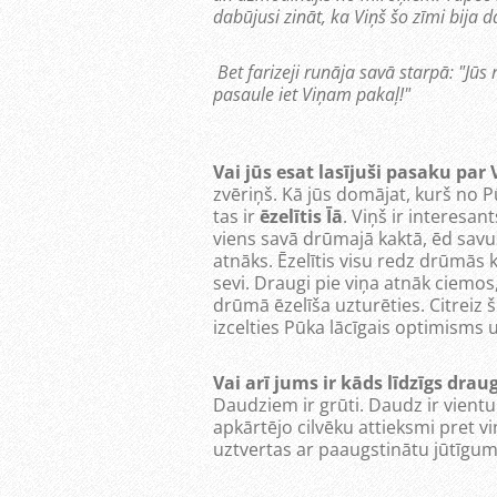
dabūjusi zināt, ka Viņš šo zīmi bija da
Bet farizeji runāja savā starpā: "Jūs 
pasaule iet Viņam pakaļ!"
Vai jūs esat lasījuši pasaku par
zvēriņš. Kā jūs domājat, kurš no P
tas ir
ēzelītis Īā
. Viņš ir interesan
viens savā drūmajā kaktā, ēd savus
atnāks. Ēzelītis visu redz drūmās 
sevi. Draugi pie viņa atnāk ciemos, 
drūmā ēzelīša uzturēties. Citreiz š
izcelties Pūka lācīgais optimisms 
Vai arī jums ir kāds līdzīgs draug
Daudziem ir grūti. Daudz ir vientuļu
apkārtējo cilvēku attieksmi pret vi
uztvertas ar paaugstinātu jūtīgum