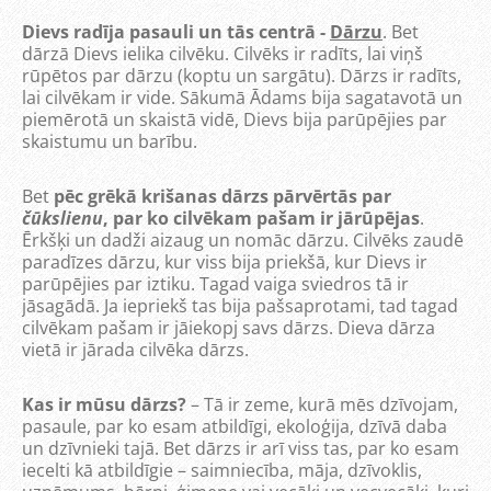
Dievs radīja pasauli un tās centrā -
Dārzu
. Bet
dārzā Dievs ielika cilvēku. Cilvēks ir radīts, lai viņš
rūpētos par dārzu (koptu un sargātu). Dārzs ir radīts,
lai cilvēkam ir vide. Sākumā Ādams bija sagatavotā un
piemērotā un skaistā vidē, Dievs bija parūpējies par
skaistumu un barību.
Bet
pēc grēkā krišanas dārzs pārvērtās par
čūkslienu
, par ko cilvēkam pašam ir jārūpējas
.
Ērkšķi un dadži aizaug un nomāc dārzu. Cilvēks zaudē
paradīzes dārzu, kur viss bija priekšā, kur Dievs ir
parūpējies par iztiku. Tagad vaiga sviedros tā ir
jāsagādā. Ja iepriekš tas bija pašsaprotami, tad tagad
cilvēkam pašam ir jāiekopj savs dārzs. Dieva dārza
vietā ir jārada cilvēka dārzs.
Kas ir mūsu dārzs?
– Tā ir zeme, kurā mēs dzīvojam,
pasaule, par ko esam atbildīgi, ekoloģija, dzīvā daba
un dzīvnieki tajā. Bet dārzs ir arī viss tas, par ko esam
iecelti kā atbildīgie – saimniecība, māja, dzīvoklis,