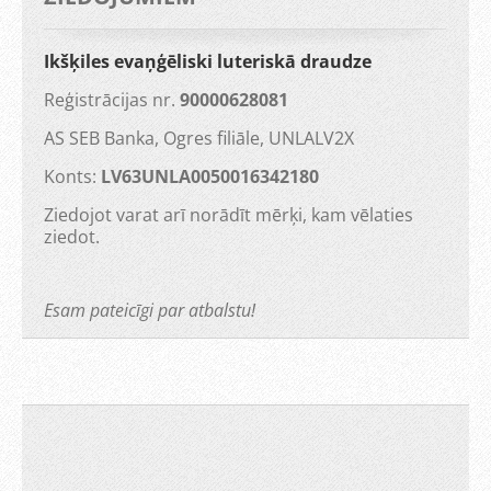
Ikšķiles evaņģēliski luteriskā draudze
Reģistrācijas nr.
90000628081
AS SEB Banka, Ogres filiāle, UNLALV2X
Konts:
LV63UNLA0050016342180
Ziedojot varat arī norādīt mērķi, kam vēlaties
ziedot.
Esam pateicīgi par atbalstu!