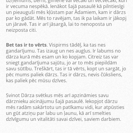
uzņēmums, bērni, ģimene vai vecāki un vecvecāki, kuri
ir vecuma nespēkā. Ienākot šajā pasaulē kā pilntiesīgi
un pieauguši mēs kļūstam par Ādamiem, kam ir dārzs
par ko gādāt. Mēs to ravējam, tas ik pa laikam ir jākopj
un jāravē. Tas ir arī jāsargā, lai to nenoposta un
neizposta citi.
Bet tas ir to vērts
. Vispirms tādēļ, ka tas nes
gandarījumu. Tas izaug un nes augļus. Ir labums no
dārza kurā mēs esam un ko kopjam. Citreiz tas var
sniegt gandarījuma sajūtu, jo ar to mēs piepildām
savu sūtību. Treškārt, tas ir tā vērts, kopt un sargāt, jo
pēc mums paliek dārzs. Tas ir dārzs, nevis čūksliens,
kas paliek pēc mūsu dzīves.
Svinot Dārza svētkus mēs arī apzināmies savu
dārznieku aicinājumu šajā pasaulē. Iekopjot dārzu
mēs radām sakārtotu un patīkamu vidi, kur atpūsties
un gūt atziņu par labu un ļaunu, kā arī smelties
dzīvīgumu un vitalitāti savai dzīvei, saviem darbiem.