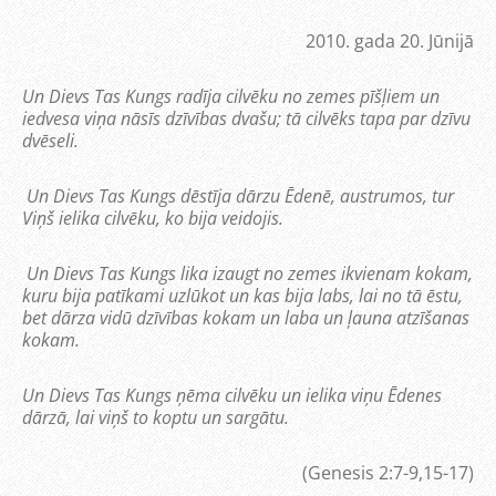
2010. gada 20. Jūnijā
Un Dievs Tas Kungs radīja cilvēku no zemes pīšļiem un
iedvesa viņa nāsīs dzīvības dvašu; tā cilvēks tapa par dzīvu
dvēseli.
Un Dievs Tas Kungs dēstīja dārzu Ēdenē, austrumos, tur
Viņš ielika cilvēku, ko bija veidojis.
Un Dievs Tas Kungs lika izaugt no zemes ikvienam kokam,
kuru bija patīkami uzlūkot un kas bija labs, lai no tā ēstu,
bet dārza vidū dzīvības kokam un laba un ļauna atzīšanas
kokam.
Un Dievs Tas Kungs ņēma cilvēku un ielika viņu Ēdenes
dārzā, lai viņš to koptu un sargātu.
(Genesis 2:7-9,15-17)