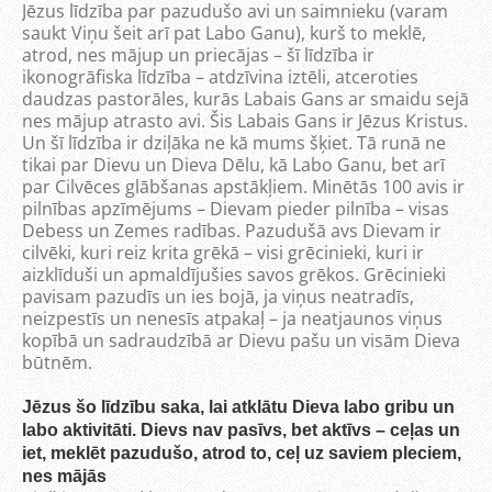
Jēzus līdzība par pazudušo avi un saimnieku (varam
saukt Viņu šeit arī pat Labo Ganu), kurš to meklē,
atrod, nes mājup un priecājas – šī līdzība ir
ikonogrāfiska līdzība – atdzīvina iztēli, atceroties
daudzas pastorāles, kurās Labais Gans ar smaidu sejā
nes mājup atrasto avi. Šis Labais Gans ir Jēzus Kristus.
Un šī līdzība ir dziļāka ne kā mums šķiet. Tā runā ne
tikai par Dievu un Dieva Dēlu, kā Labo Ganu, bet arī
par Cilvēces glābšanas apstākļiem. Minētās 100 avis ir
pilnības apzīmējums – Dievam pieder pilnība – visas
Debess un Zemes radības. Pazudušā avs Dievam ir
cilvēki, kuri reiz krita grēkā – visi grēcinieki, kuri ir
aizklīduši un apmaldījušies savos grēkos. Grēcinieki
pavisam pazudīs un ies bojā, ja viņus neatradīs,
neizpestīs un nenesīs atpakaļ – ja neatjaunos viņus
kopībā un sadraudzībā ar Dievu pašu un visām Dieva
būtnēm.
Jēzus šo līdzību saka, lai atklātu Dieva labo gribu un
labo aktivitāti. Dievs nav pasīvs, bet aktīvs – ceļas un
iet, meklēt pazudušo, atrod to, ceļ uz saviem pleciem,
nes mājās