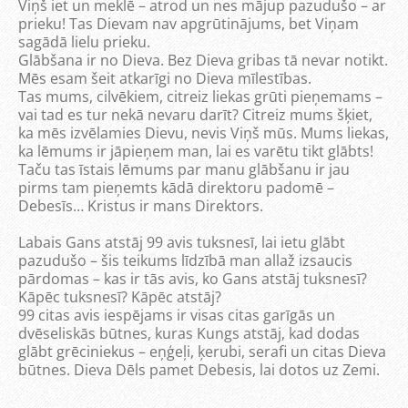
Viņš iet un meklē – atrod un nes mājup pazudušo – ar
prieku! Tas Dievam nav apgrūtinājums, bet Viņam
sagādā lielu prieku.
Glābšana ir no Dieva. Bez Dieva gribas tā nevar notikt.
Mēs esam šeit atkarīgi no Dieva mīlestības.
Tas mums, cilvēkiem, citreiz liekas grūti pieņemams –
vai tad es tur nekā nevaru darīt? Citreiz mums šķiet,
ka mēs izvēlamies Dievu, nevis Viņš mūs. Mums liekas,
ka lēmums ir jāpieņem man, lai es varētu tikt glābts!
Taču tas īstais lēmums par manu glābšanu ir jau
pirms tam pieņemts kādā direktoru padomē –
Debesīs… Kristus ir mans Direktors.
Labais Gans atstāj 99 avis tuksnesī, lai ietu glābt
pazudušo – šis teikums līdzībā man allaž izsaucis
pārdomas – kas ir tās avis, ko Gans atstāj tuksnesī?
Kāpēc tuksnesī? Kāpēc atstāj?
99 citas avis iespējams ir visas citas garīgās un
dvēseliskās būtnes, kuras Kungs atstāj, kad dodas
glābt grēciniekus – eņģeļi, ķerubi, serafi un citas Dieva
būtnes. Dieva Dēls pamet Debesis, lai dotos uz Zemi.