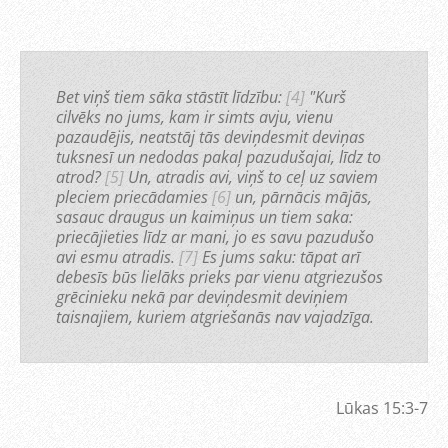
Bet viņš tiem sāka stāstīt līdzību:
[4]
"Kurš
cilvēks no jums, kam ir simts avju, vienu
pazaudējis, neatstāj tās deviņdesmit deviņas
tuksnesī un nedodas pakaļ pazudušajai, līdz to
atrod?
[5]
Un, atradis avi, viņš to ceļ uz saviem
pleciem priecādamies
[6]
un, pārnācis mājās,
sasauc draugus un kaimiņus un tiem saka:
priecājieties līdz ar mani, jo es savu pazudušo
avi esmu atradis.
[7]
Es jums saku: tāpat arī
debesīs būs lielāks prieks par vienu atgriezušos
grēcinieku nekā par deviņdesmit deviņiem
taisnajiem, kuriem atgriešanās nav vajadzīga.
Lūkas 15:3-7