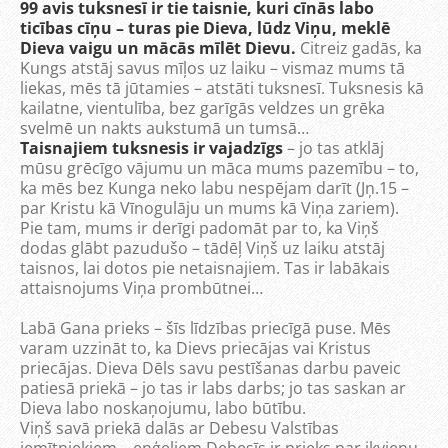
99 avis tuksnesī ir tie taisnie, kuri cīnās labo
ticības cīņu – turas pie Dieva, lūdz Viņu, meklē
Dieva vaigu un mācās mīlēt Dievu.
Citreiz gadās, ka
Kungs atstāj savus mīļos uz laiku – vismaz mums tā
liekas, mēs tā jūtamies – atstāti tuksnesī. Tuksnesis kā
kailatne, vientulība, bez garīgās veldzes un grēka
svelmē un nakts aukstumā un tumsā…
Taisnajiem tuksnesis ir vajadzīgs
– jo tas atklāj
mūsu grēcīgo vājumu un māca mums pazemību – to,
ka mēs bez Kunga neko labu nespējam darīt (Jņ.15 –
par Kristu kā Vīnogulāju un mums kā Viņa zariem).
Pie tam, mums ir derīgi padomāt par to, ka Viņš
dodas glābt pazudušo – tādēļ Viņš uz laiku atstāj
taisnos, lai dotos pie netaisnajiem. Tas ir labākais
attaisnojums Viņa prombūtnei…
Labā Gana prieks – šīs līdzības priecīgā puse. Mēs
varam uzzināt to, ka Dievs priecājas vai Kristus
priecājas. Dieva Dēls savu pestīšanas darbu paveic
patiesā priekā – jo tas ir labs darbs; jo tas saskan ar
Dieva labo noskaņojumu, labo būtību.
Viņš savā priekā dalās ar Debesu Valstības