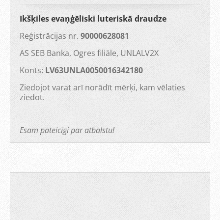
Ikšķiles evaņģēliski luteriskā draudze
Reģistrācijas nr.
90000628081
AS SEB Banka, Ogres filiāle, UNLALV2X
Konts:
LV63UNLA0050016342180
Ziedojot varat arī norādīt mērķi, kam vēlaties
ziedot.
Esam pateicīgi par atbalstu!