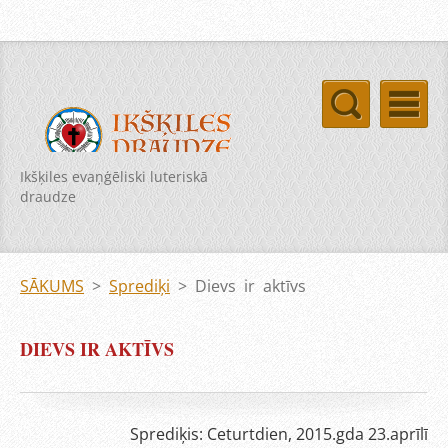
Ikšķiles evaņģēliski luteriskā
draudze
SĀKUMS
>
Sprediķi
>
Dievs ir aktīvs
DIEVS IR AKTĪVS
Sprediķis: Ceturtdien, 2015.gda 23.aprīlī