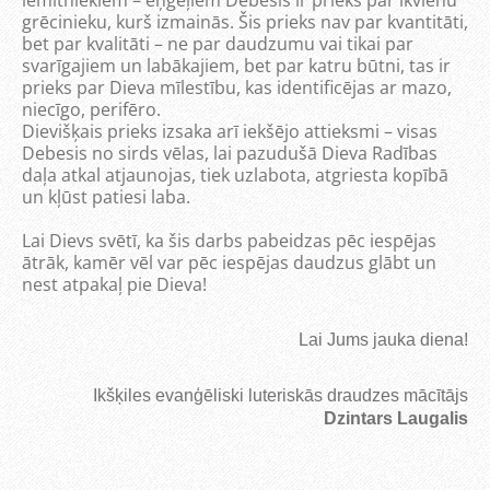
iemītniekiem – eņģeļiem Debesīs ir prieks par ikvienu
grēcinieku, kurš izmainās. Šis prieks nav par kvantitāti,
bet par kvalitāti – ne par daudzumu vai tikai par
svarīgajiem un labākajiem, bet par katru būtni, tas ir
prieks par Dieva mīlestību, kas identificējas ar mazo,
niecīgo, perifēro.
Dievišķais prieks izsaka arī iekšējo attieksmi – visas
Debesis no sirds vēlas, lai pazudušā Dieva Radības
daļa atkal atjaunojas, tiek uzlabota, atgriesta kopībā
un kļūst patiesi laba.
Lai Dievs svētī, ka šis darbs pabeidzas pēc iespējas
ātrāk, kamēr vēl var pēc iespējas daudzus glābt un
nest atpakaļ pie Dieva!
Lai Jums jauka diena!
Ikšķiles evanģēliski luterisk
ās
draudzes mācītājs
Dzintars Laugalis