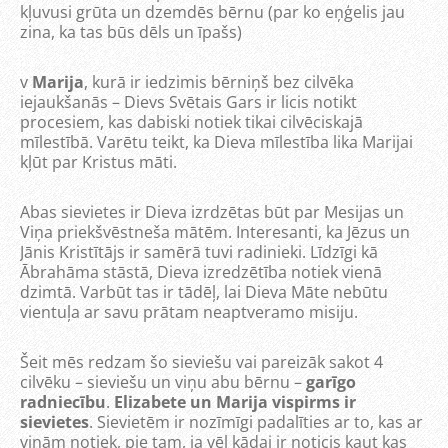
kļuvusi grūta un dzemdēs bērnu (par ko eņģelis jau
zina, ka tas būs dēls un īpašs)
v
Marija
, kurā ir iedzimis bērniņš bez cilvēka
iejaukšanās – Dievs Svētais Gars ir licis notikt
procesiem, kas dabiski notiek tikai cilvēciskajā
mīlestībā. Varētu teikt, ka Dieva mīlestība lika Marijai
kļūt par Kristus māti.
Abas sievietes ir Dieva izrdzētas būt par Mesijas un
Viņa priekšvēstneša mātēm. Interesanti, ka Jēzus un
Jānis Kristītājs ir samērā tuvi radinieki. Līdzīgi kā
Ābrahāma stāstā, Dieva izredzētība notiek vienā
dzimtā. Varbūt tas ir tādēļ, lai Dieva Māte nebūtu
vientuļa ar savu prātam neaptveramo misiju.
Šeit mēs redzam šo sieviešu vai pareizāk sakot 4
cilvēku – sieviešu un viņu abu bērnu –
garīgo
radniecību
.
Elizabete un Marija vispirms ir
sievietes
. Sievietēm ir nozīmīgi padalīties ar to, kas ar
viņām notiek, pie tam, ja vēl kādai ir noticis kaut kas