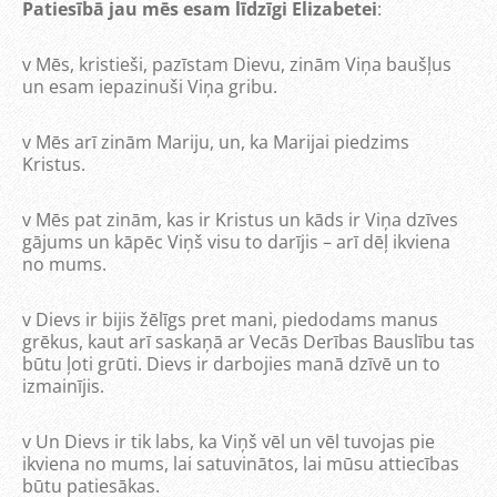
Patiesībā jau mēs esam līdzīgi Elizabetei
:
v
Mēs, kristieši, pazīstam Dievu, zinām Viņa baušļus
un esam iepazinuši Viņa gribu.
v
Mēs arī zinām Mariju, un, ka Marijai piedzims
Kristus.
v
Mēs pat zinām, kas ir Kristus un kāds ir Viņa dzīves
gājums un kāpēc Viņš visu to darījis – arī dēļ ikviena
no mums.
v
Dievs ir bijis žēlīgs pret mani, piedodams manus
grēkus, kaut arī saskaņā ar Vecās Derības Bauslību tas
būtu ļoti grūti. Dievs ir darbojies manā dzīvē un to
izmainījis.
v
Un Dievs ir tik labs, ka Viņš vēl un vēl tuvojas pie
ikviena no mums, lai satuvinātos, lai mūsu attiecības
būtu patiesākas.