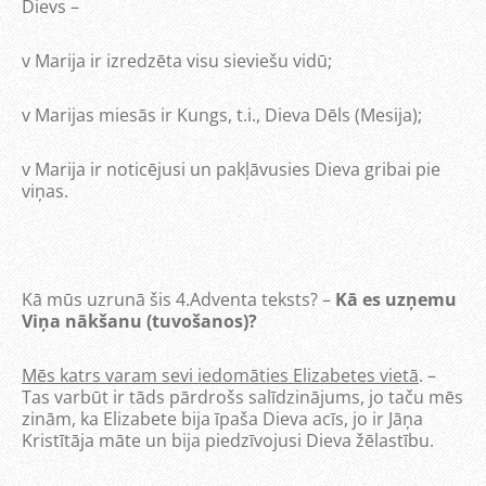
Dievs –
v
Marija ir izredzēta visu sieviešu vidū;
v
Marijas miesās ir Kungs, t.i., Dieva Dēls (Mesija);
v
Marija ir noticējusi un pakļāvusies Dieva gribai pie
viņas.
Kā mūs uzrunā šis 4.Adventa teksts? –
Kā es uzņemu
Viņa nākšanu (tuvošanos)?
Mēs katrs varam sevi iedomāties Elizabetes vietā
. –
Tas varbūt ir tāds pārdrošs salīdzinājums, jo taču mēs
zinām, ka Elizabete bija īpaša Dieva acīs, jo ir Jāņa
Kristītāja māte un bija piedzīvojusi Dieva žēlastību.