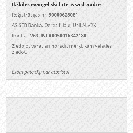
Ikšķiles evaņģēliski luteriskā draudze
Reģistrācijas nr.
90000628081
AS SEB Banka, Ogres filiāle, UNLALV2X
Konts:
LV63UNLA0050016342180
Ziedojot varat arī norādīt mērķi, kam vēlaties
ziedot.
Esam pateicīgi par atbalstu!