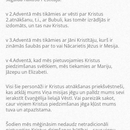
v
2.Adventā mēs tikāmies ar vēsti par Kristus
2.atnākšanu, t.i., ar Bubuli, kas tomēr izrādījās ir
izdomāts, un tas nav Kristus.
v
3.Adventā mēs tikāmies ar Jāni Kristītāju, kurš ir
zināmās šaubās par to vai Nācarietis Jēzus ir Mesija.
v
4.Adventā, kad mēs pietuvojamies Kristus
piedzimšanas svētkiem, mēs tiekamies ar Mariju,
Jāzepu un Elizabeti.
Visi šie personāži ir Kristus atnākšanas priekšvēstneši,
kas atklāj mums Viņa misijas jēgu un palīdz mums sevi
ierakstīt Evaņģēlija lielajā Vēstī. Vai pareizāk sakot,
caur viņiem Kristus piedzimšanas jēga kļūst mums
tuva un atpazīstama.
Šodien mēs mēģināsim nedaudz netradicionāli