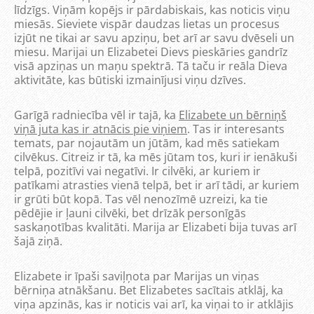
līdzīgs. Viņām kopējs ir pārdabiskais, kas noticis viņu
miesās. Sieviete vispār daudzas lietas un procesus
izjūt ne tikai ar savu apziņu, bet arī ar savu dvēseli un
miesu. Marijai un Elizabetei Dievs pieskāries gandrīz
visā apziņas un maņu spektrā. Tā taču ir reāla Dieva
aktivitāte, kas būtiski izmainījusi viņu dzīves.
Garīgā radniecība vēl ir tajā, ka
Elizabete un bērniņš
viņā juta kas ir atnācis pie viņiem
. Tas ir interesants
temats, par nojautām un jūtām, kad mēs satiekam
cilvēkus. Citreiz ir tā, ka mēs jūtam tos, kuri ir ienākuši
telpā, pozitīvi vai negatīvi. Ir cilvēki, ar kuriem ir
patīkami atrasties vienā telpā, bet ir arī tādi, ar kuriem
ir grūti būt kopā. Tas vēl nenozīmē uzreizi, ka tie
pēdējie ir ļauni cilvēki, bet drīzāk personīgās
saskaņotības kvalitāti. Marija ar Elizabeti bija tuvas arī
šajā ziņā.
Elizabete ir īpaši saviļņota par Marijas un viņas
bērniņa atnākšanu. Bet Elizabetes sacītais atklāj, ka
viņa apzinās, kas ir noticis vai arī, ka viņai to ir atklājis