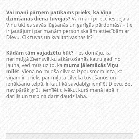
Vai mani pārņem patīkams prieks, ka Viņa
dzimšanas diena tuvojas?
Vai mani priecē iespēja ar
Viņu tikties savās lūgšanās un garīgās pārdomās?
– tie
ir jautājumi par manām personiskajām attiecībām ar
Dievu. Cik tuvas un kvalitatīvas tās ir?
Kādām tām vajadzētu būt?
– es domāju, ka
nerimtīgā Ziemsvētku atkārtošanās katru gad’ no
jauna, ved mūs uz to, ka
mums jāiemācās Viņu
mīlēt
. Viena no mīloša cilvēka izpausmēm ir tā, ka
viņam ir prieks par mīļotā cilvēka tuvošanos un
ienākšanu telpā. Ir kaut kā savdabīgi iemīlēt Dievu. Bet
nav pārāk grūti iemīlēt cilvēku, kurš manā labā ir
darījis un turpina darīt daudz laba.