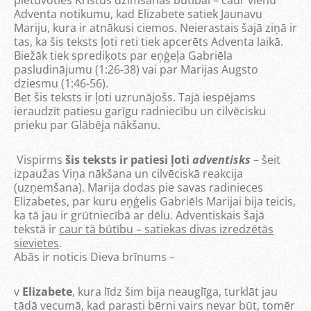
pietuvoties Kristus dzimšanas būtībai – caur vienu
Adventa notikumu, kad Elizabete satiek Jaunavu
Mariju, kura ir atnākusi ciemos. Neierastais šajā ziņā ir
tas, ka šis teksts ļoti reti tiek apcerēts Adventa laikā.
Biežāk tiek sprediķots par eņģeļa Gabriēla
pasludinājumu (1:26-38) vai par Marijas Augsto
dziesmu (1:46-56).
Bet šis teksts ir ļoti uzrunājošs. Tajā iespējams
ieraudzīt patiesu garīgu radniecību un cilvēcisku
prieku par Glābēja nākšanu.
Vispirms
šis teksts ir patiesi ļoti
adventisks
– šeit
izpaužas Viņa nākšana un cilvēciskā reakcija
(uzņemšana). Marija dodas pie savas radinieces
Elizabetes, par kuru eņģelis Gabriēls Marijai bija teicis,
ka tā jau ir grūtniecībā ar dēlu. Adventiskais šajā
tekstā ir
caur tā būtību – satiekas divas izredzētās
sievietes
.
Abās ir noticis Dieva brīnums –
v
Elizabete
, kura līdz šim bija neauglīga, turklāt jau
tādā vecumā, kad parasti bērni vairs nevar būt, tomēr