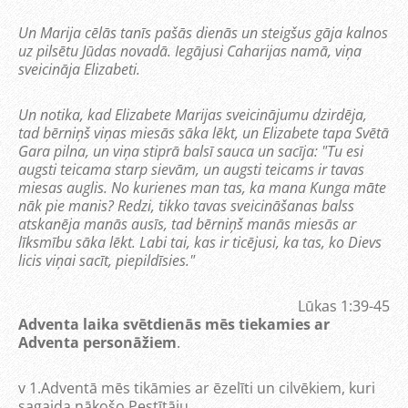
Un Marija cēlās tanīs pašās dienās un steigšus gāja kalnos
uz pilsētu Jūdas novadā. Iegājusi Caharijas namā, viņa
sveicināja Elizabeti.
Un notika, kad Elizabete Marijas sveicinājumu dzirdēja,
tad bērniņš viņas miesās sāka lēkt, un Elizabete tapa Svētā
Gara pilna, un viņa stiprā balsī sauca un sacīja: "Tu esi
augsti teicama starp sievām, un augsti teicams ir tavas
miesas auglis. No kurienes man tas, ka mana Kunga māte
nāk pie manis? Redzi, tikko tavas sveicināšanas balss
atskanēja manās ausīs, tad bērniņš manās miesās ar
līksmību sāka lēkt. Labi tai, kas ir ticējusi, ka tas, ko Dievs
licis viņai sacīt, piepildīsies."
Lūkas 1:39-45
Adventa laika svētdienās mēs tiekamies ar
Adventa personāžiem
.
v
1.Adventā mēs tikāmies ar ēzelīti un cilvēkiem, kuri
sagaida nākošo Pestītāju.