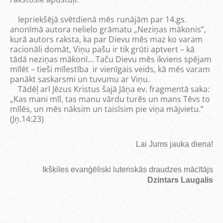
Iepriekšējā svētdienā mēs runājām par 14.gs.
anonīmā autora nelielo grāmatu „Neziņas mākonis”,
kurā autors raksta, ka par Dievu mēs maz ko varam
racionāli domāt, Viņu pašu ir tik grūti aptvert – kā
tādā neziņas mākonī… Taču Dievu mēs ikviens spējam
mīlēt – tieši mīlestība ir vienīgais veids, kā mēs varam
panākt saskarsmi un tuvumu ar Viņu.
Tādēļ arī Jēzus Kristus šajā Jāņa ev. fragmentā saka:
„Kas mani mīl, tas manu vārdu turēs un mans Tēvs to
mīlēs, un mēs nāksim un taisīsim pie viņa mājvietu.”
(Jņ.14:23)
Lai Jums jauka diena!
Ikšķiles evanģēliski luterisk
ās
draudzes mācītājs
Dzintars Laugalis