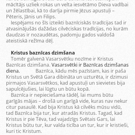
mācītājs uzliek rokas un velta iesvētāmo Dieva vadībai
un žēlastībai, kā to darīja pirmie Jēzus apustuļi –
Pēteris, Jānis un Filips.
Iespējams no šīs izteikti baznīciskās tradīcijas tad ir
atvasinājušās dažādas cilvēciskas tradīcijas, no kurām
daudzas ir nozaudētas, padomju gados valdošā
ateistiskā režīma dēļ.
Kristus baznīcas dzimšana
Tomēr galvenā Vasarsvētku nozīme ir Kristus
Baznīcas dzimšana.
Vasarsvētki ir Baznīcas dzimšanas
diena.
Baznīca, kādu mēs pazīstam, kas ir paša
Kristus un Svētā Gara dibināta un uzturēta, ir dzimusi
pirmajos Vasarsvētkos, kad apustuļi un sievietes bija
sapulcējušies, lai lūgtu un būtu kopā.
Baznīca ir nepieciešama tādēļ, lai mums būtu
garīgās mājas – drošā un garīgā vide, kuras nav nekur
citur pasaulē. Kad bija Kristus kā cilvēks mūsu vidū,
tad Baznīca bija tur, kur atradās Kristus. Tagad, kad
Kristus ir pie Tēva, tad vajadzīgs Svētais Gars, lai
Kristus būtu tur, kur valda ticība un tur, kur ir kristieši,
kuri tic Kristum.