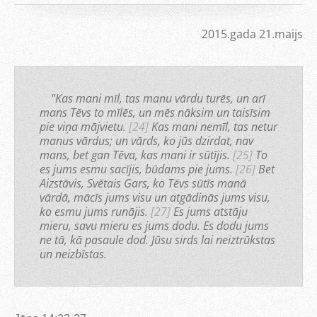
2015.gada 21.maijs
"Kas mani mīl, tas manu vārdu turēs, un arī
mans Tēvs to mīlēs, un mēs nāksim un taisīsim
pie viņa mājvietu.
[24]
Kas mani nemīl, tas netur
manus vārdus; un vārds, ko jūs dzirdat, nav
mans, bet gan Tēva, kas mani ir sūtījis.
[25]
To
es jums esmu sacījis, būdams pie jums.
[26]
Bet
Aizstāvis, Svētais Gars, ko Tēvs sūtīs manā
vārdā, mācīs jums visu un atgādinās jums visu,
ko esmu jums runājis.
[27]
Es jums atstāju
mieru, savu mieru es jums dodu. Es dodu jums
ne tā, kā pasaule dod. Jūsu sirds lai neiztrūkstas
un neizbīstas.