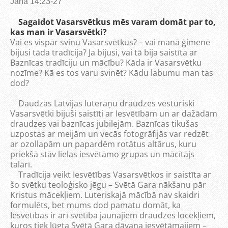
Jāņa 14:23-27
Sagaidot Vasarsvētkus mēs varam domāt par to,
kas man ir Vasarsvētki?
Vai es vispār svinu Vasarsvētkus? – vai manā ģimenē
bijusi tāda tradīcija? Ja bijusi, vai tā bija saistīta ar
Baznīcas tradīciju un mācību? Kāda ir Vasarsvētku
nozīme? Kā es tos varu svinēt? Kādu labumu man tas
dod?
Daudzās Latvijas luterāņu draudzēs vēsturiski
Vasarsvētki bijuši saistīti ar Iesvētībām un ar dažādām
draudzes vai baznīcas jubilejām. Baznīcas tikušas
uzpostas ar meijām un vecās fotogrāfijās var redzēt
ar ozollapām un papardēm rotātus altārus, kuru
priekšā stāv lielas iesvētāmo grupas un mācītājs
talārī.
Tradīcija veikt Iesvētības Vasarsvētkos ir saistīta ar
šo svētku teoloģisko jēgu – Svētā Gara nākšanu pār
Kristus mācekļiem. Luteriskajā mācībā nav skaidri
formulēts, bet mums dod pamatu domāt, ka
Iesvētības ir arī svētība jaunajiem draudzes locekļiem,
kuros tiek lūgta Svētā Gara dāvana iesvētāmajiem –