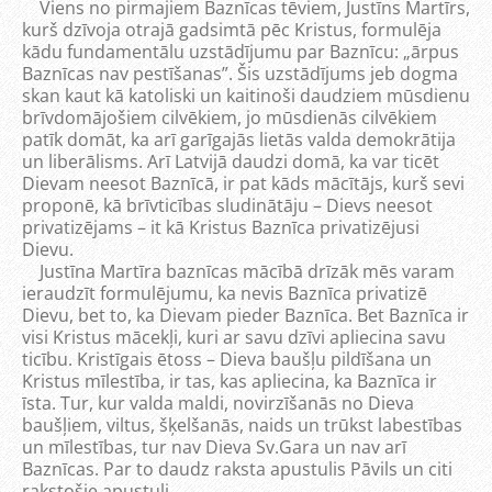
Viens no pirmajiem Baznīcas tēviem, Justīns Martīrs,
kurš dzīvoja otrajā gadsimtā pēc Kristus, formulēja
kādu fundamentālu uzstādījumu par Baznīcu: „ārpus
Baznīcas nav pestīšanas”. Šis uzstādījums jeb dogma
skan kaut kā katoliski un kaitinoši daudziem mūsdienu
brīvdomājošiem cilvēkiem, jo mūsdienās cilvēkiem
patīk domāt, ka arī garīgajās lietās valda demokrātija
un liberālisms. Arī Latvijā daudzi domā, ka var ticēt
Dievam neesot Baznīcā, ir pat kāds mācītājs, kurš sevi
proponē, kā brīvticības sludinātāju – Dievs neesot
privatizējams – it kā Kristus Baznīca privatizējusi
Dievu.
Justīna Martīra baznīcas mācībā drīzāk mēs varam
ieraudzīt formulējumu, ka nevis Baznīca privatizē
Dievu, bet to, ka Dievam pieder Baznīca. Bet Baznīca ir
visi Kristus mācekļi, kuri ar savu dzīvi apliecina savu
ticību. Kristīgais ētoss – Dieva baušļu pildīšana un
Kristus mīlestība, ir tas, kas apliecina, ka Baznīca ir
īsta. Tur, kur valda maldi, novirzīšanās no Dieva
baušļiem, viltus, šķelšanās, naids un trūkst labestības
un mīlestības, tur nav Dieva Sv.Gara un nav arī
Baznīcas. Par to daudz raksta apustulis Pāvils un citi
rakstošie apustuļi.